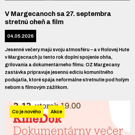
V Margecanoch sa 27. septembra
stretnú oheň a film
04.05.2026
Jesenné večery majú svoju atmosféru – a v Rolovej Hute
v Margecnach ju tento rok doplní spojenie ohňa,
grilovania a dokumentárneho filmu. OZ Margecany
zastávka pripravuje jesennú edíciu komunitného
podujatia, ktoré spája neformálne stretnutie pod holým
nebom s filmovým zážitkom.
Co je nového
Akce