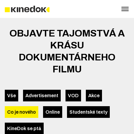
OBJAVTE TAJOMSTVÁ A
KRÁSU
DOKUMENTÁRNEHO
FILMU
Vše
Advertisement
VOD
Akce
Co je nového
Online
Studentské texty
KineDok se ptá