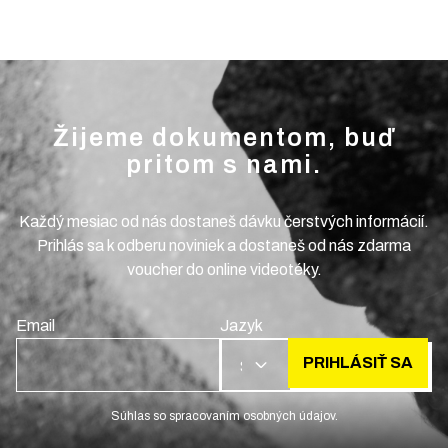
Žijeme dokumentom, buď
pritom s nami.
Každý mesiac od nás dostaneš dávku čerstvých informácií.
Prihlás sa k odberu noviniek a dostaneš od nás zdarma
voucher do online videotéky.
Email
Jazyk
PRIHLÁSIŤ SA
SK
Súhlas so spracovaním osobných údajov.