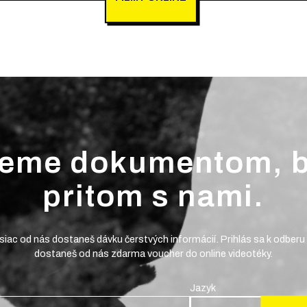
jeme dokumentom, 
pritom s nami.
iac od nás dostaneš dávku čerstvých informácií. Prihlás sa k odberu 
dostaneš od nás zdarma voucher do online videotéky.
Jazyk