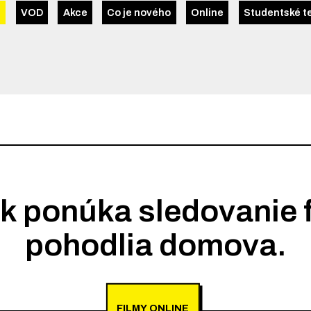
t
VOD
Akce
Co je nového
Online
Studentské t
k ponúka sledovanie f
pohodlia domova.
FILMY ONLINE