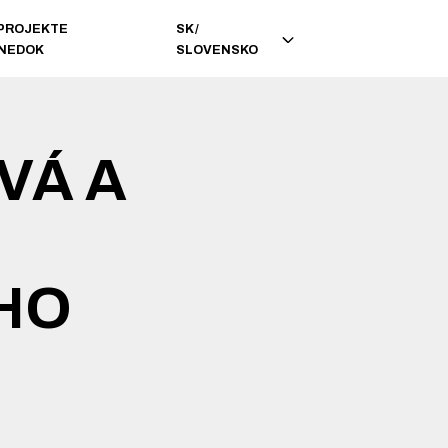
 PROJEKTE
SK
/
INEDOK
SLOVENSKO
VÁ A
HO