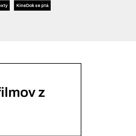
exty
KineDok se ptá
ilmov z