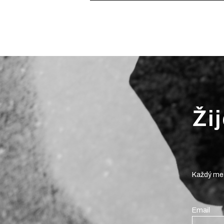
Ži
Každý mes
Email