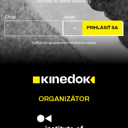
voucher do online videotéky.
Email
Jazyk
PRIHLÁSIŤ SA
SK
Súhlas so spracovaním osobných údajov.
ORGANIZÁTOR