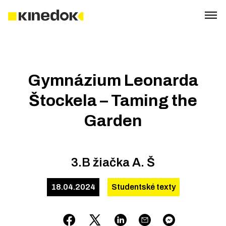
Gymnázium Leonarda
Štockela – Taming the
Garden
3.B žiačka A. Š
18.04.2024
Studentské texty