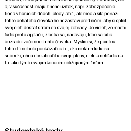
aj v súčasnosti majú z neho úžitok, napr. zabezpečenie
tieňa v horúcich dňoch, plody, atď., ale moc a sila peňazí
tohto bohatého človeka ho nezastaví pred ničím, aby si splnil
svoj cieľ, dostať strom do svojej záhrady. Je vidieť, že mnohí
ľudia preto aj plačú, zlostia sa, nadávajú, lebo sa cítia
bezradní voči moci tohto človeka. Myslím si, že pointou
tohto filmu bolo poukázať na to, ako niektorí ľudia sú
sebeckí, chcú dosiahnuť iba svoje plány, ciele a nehľadia na
to, ako týmto svojim konaním ubližujú iným ľuďom.