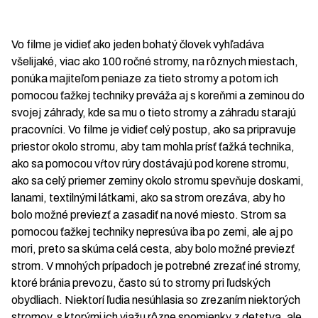
Vo filme je vidieť ako jeden bohatý človek vyhľadáva
všelijaké, viac ako 100 ročné stromy, na rôznych miestach,
ponúka majiteľom peniaze za tieto stromy a potom ich
pomocou ťažkej techniky preváža aj s koreňmi a zeminou do
svojej záhrady, kde sa mu o tieto stromy a záhradu starajú
pracovníci. Vo filme je vidieť celý postup, ako sa pripravuje
priestor okolo stromu, aby tam mohla prísť ťažká technika,
ako sa pomocou vŕtov rúry dostávajú pod korene stromu,
ako sa celý priemer zeminy okolo stromu spevňuje doskami,
lanami, textilnými látkami, ako sa strom orezáva, aby ho
bolo možné previezť a zasadiť na nové miesto. Strom sa
pomocou ťažkej techniky nepresúva iba po zemi, ale aj po
mori, preto sa skúma celá cesta, aby bolo možné previezť
strom. V mnohých prípadoch je potrebné zrezať iné stromy,
ktoré bránia prevozu, často sú to stromy pri ľudských
obydliach. Niektorí ľudia nesúhlasia so zrezaním niektorých
stromov, s ktorými ich viažu rôzne spomienky z detstva, ale