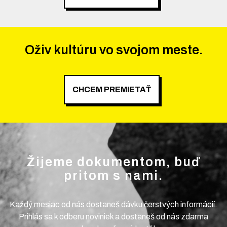
Oživ kultúru vo svojom meste.
CHCEM PREMIETAŤ
Žijeme dokumentom, buď
pritom s nami.
Každý mesiac od nás dostaneš dávku čerstvých informácií.
Prihlás sa k odberu noviniek a dostaneš od nás zdarma