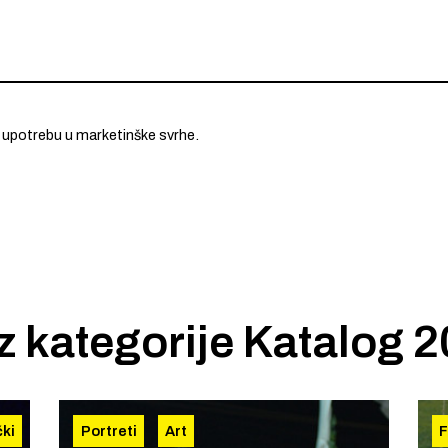
 upotrebu u marketinške svrhe.
iz kategorije
Katalog 
čki
Portreti
Art
F