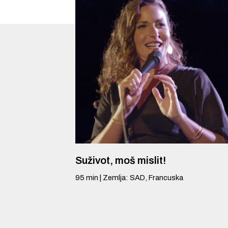
Suživot, moš mislit!
95
min
|
Zemlja
:
SAD, Francuska