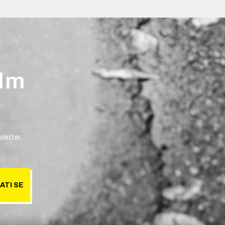
ilm
letter.
ATI SE