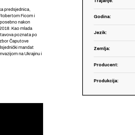
Trajanje
:
ka predsjednica,
Robertom Ficom i
Godina
:
 posebno nakon
 2018. Kao mlada
Jezik
:
 stavova poznata po
, izbor Čaputove
edsjednički mandat
Zemlja
:
nvazijom na Ukrajinu i
Producent
:
Produkcija
: