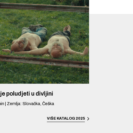
je poludjeti u divljini
in
|
Zemlja
:
Slovačka, Češka
VIŠE
KATALOG 2025