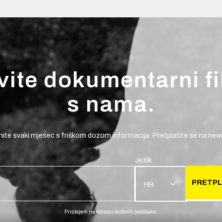
vite dokumentarni f
s nama.
ite svaki mjesec s friškom dozom informacija. Pretplatite se na news
Jezik
PRETPL
HR
Pristajem na obradu osobnih podataka.