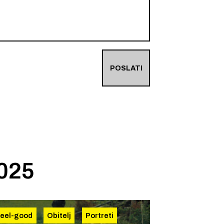
POSLATI
2025
eel-good
Obitelj
Portreti