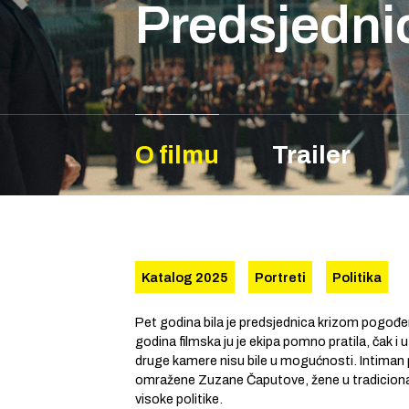
Predsjedni
O filmu
Trailer
Katalog 2025
Portreti
Politika
Pet godina bila je predsjednica krizom pogođe
godina filmska ju je ekipa pomno pratila, čak i 
druge kamere nisu bile u mogućnosti. Intiman p
omražene Zuzane Čaputove, žene u tradicion
visoke politike.