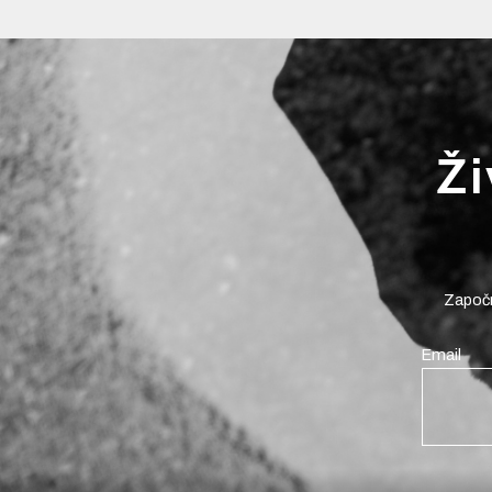
Ži
Započn
Email