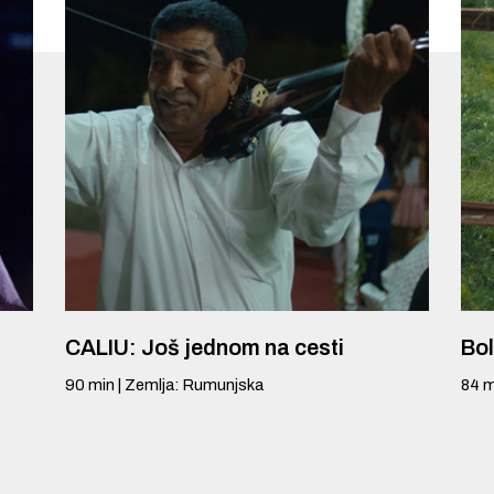
CALIU: Još jednom na cesti
Bol
90
min
|
Zemlja
:
Rumunjska
84
m