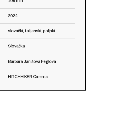
108
min
2024
slovački, talijanski, poljski
Slovačka
Barbara Janišová Feglová
HITCHHIKER Cinema