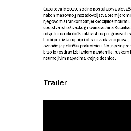
Čaputová je 2019. godine postala prva slovač
nakon masovnog nezadovoljstva premijerom 
njegovom strankom Smjer-Socijaldemokrati,
ubojstva istraživačkog novinara Jána Kuciaka
odvjetnica i ekološka aktivistica progresivnih
borbi protiv korupcije i obrani vladavine prava
označio je političku prekretnicu. No, njezin pr
brzo je testiran izbijanjem pandemije, ruskom i
neumoljivim napadima krajnje desnice.
Trailer