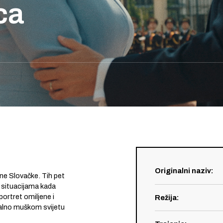
ca
Originalni naziv
:
ne Slovačke. Tih pet
u situacijama kada
ortret omiljene i
Režija
:
alno muškom svijetu