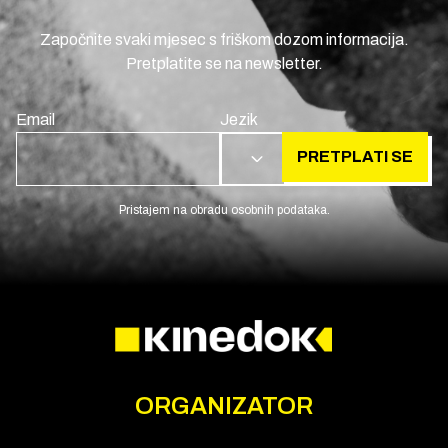
Započnite svaki mjesec s friškom dozom informacija.
Pretplatite se na newsletter.
Email
Jezik
PRETPLATI SE
HR
Pristajem na obradu osobnih podataka.
ORGANIZATOR