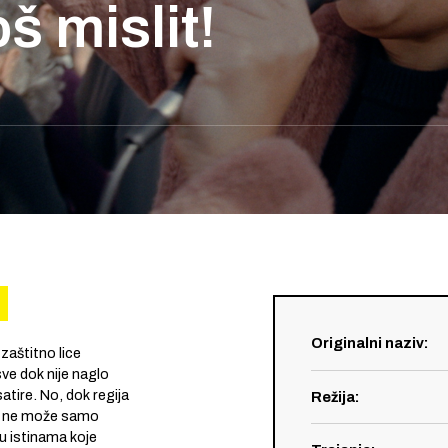
š mislit!
i
Originalni naziv
:
zaštitno lice
e dok nije naglo
satire. No, dok regija
Režija
:
še ne može samo
u istinama koje