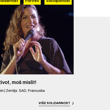
olidarnost
Portreti
Sociopolitički
ivot, moš mislit!
in
|
Zemlja
:
SAD, Francuska
VIŠE
SOLIDARNOST