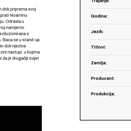
Trajanje
:
m dok priprema svoj
a prati Noaminu
Godina
:
ju. Odrasla u
inoj namjerno
Jezik
:
eziluzionirana s
a. Baca se u stand-up
No dok njezina
Titlovi
:
zini nastupi, u kojima
 da je drugačiji svijet
Zemlja
:
Producent
:
Produkcija
: