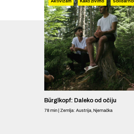
Aktivizam
Kako živimo
Solidarno
Bürglkopf: Daleko od očiju
78
min
|
Zemlja
:
Austrija, Njemačka