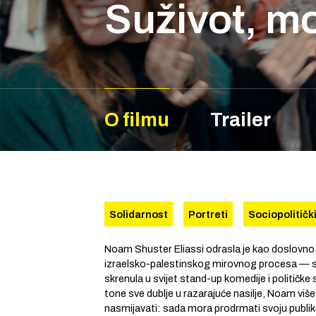
Suživot, mo
O filmu
Trailer
Solidarnost
Portreti
Sociopolitičk
Noam Shuster Eliassi odrasla je kao doslovno 
izraelsko-palestinskog mirovnog procesa — sv
skrenula u svijet stand-up komedije i političke 
tone sve dublje u razarajuće nasilje, Noam vi
nasmijavati: sada mora prodrmati svoju publik