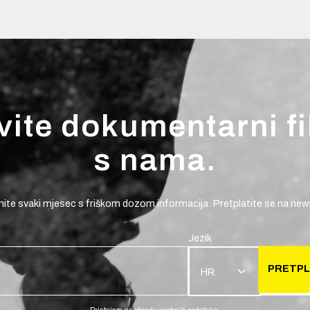
vite dokumentarni f
s nama.
ite svaki mjesec s friškom dozom informacija. Pretplatite se na news
Jezik
PRETPL
HR