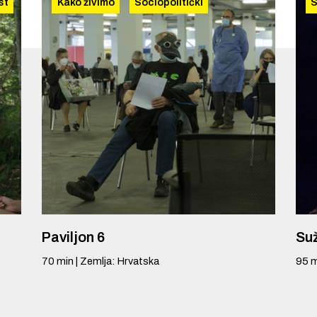
st
Kako živimo
Sociopolitički
S
Paviljon 6
Suž
70
min
|
Zemlja
:
Hrvatska
95
m