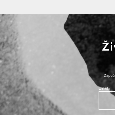
Ži
Započn
Email