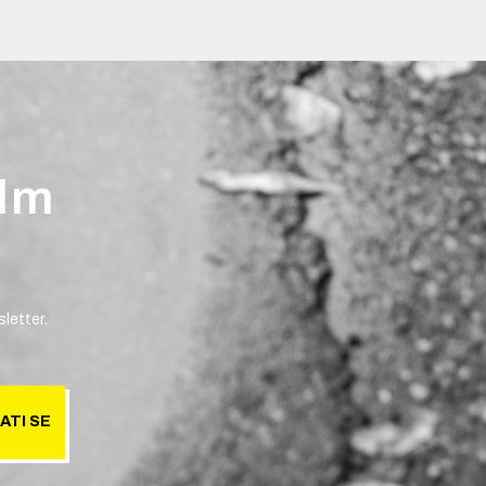
ilm
letter.
ATI SE