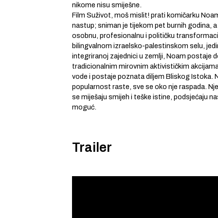
nikome nisu smiješne.
Film Suživot, moš mislit! prati komičarku Noa
nastup; sniman je tijekom pet burnih godina, 
osobnu, profesionalnu i političku transformaci
bilingvalnom izraelsko-palestinskom selu, jed
integriranoj zajednici u zemlji, Noam postaje d
tradicionalnim mirovnim aktivističkim akcijam
vode i postaje poznata diljem Bliskog Istoka. 
popularnost raste, sve se oko nje raspada. Nje
se miješaju smijeh i teške istine, podsjećaju nas
moguć.
Trailer