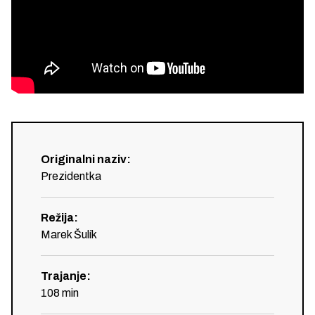
Originalni naziv
:
Prezidentka
Režija
:
Marek Šulík
Trajanje
:
108
min