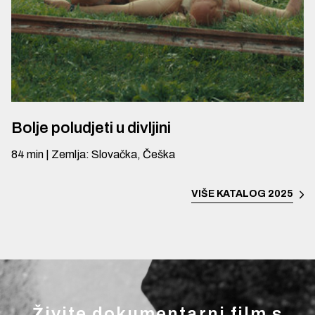
Bolje poludjeti u divljini
84
min
|
Zemlja
:
Slovačka, Češka
VIŠE
KATALOG 2025
Živite dokumentarni film s