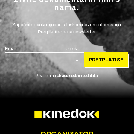
nama.
Započnite svaki mjesec s friškom dozom informacija.
Pretplatite se na newsletter.
Email
Jezik
PRETPLATI SE
HR
Pristajem na obradu osobnih podataka.