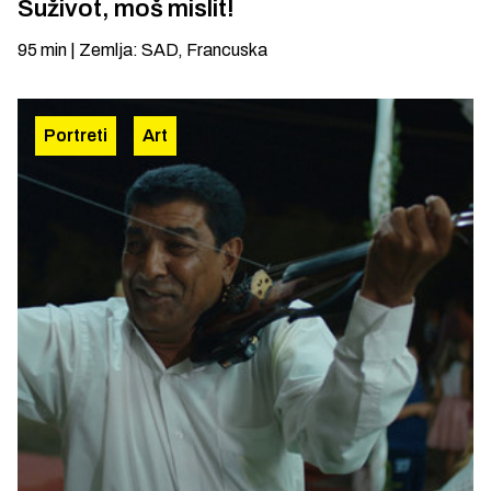
Suživot, moš mislit!
95
min
|
Zemlja
:
SAD, Francuska
Portreti
Art