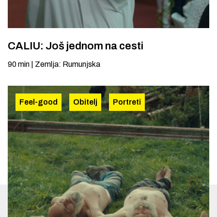
CALIU: Još jednom na cesti
90
min
|
Zemlja
:
Rumunjska
Feel-good
Obitelj
Portreti