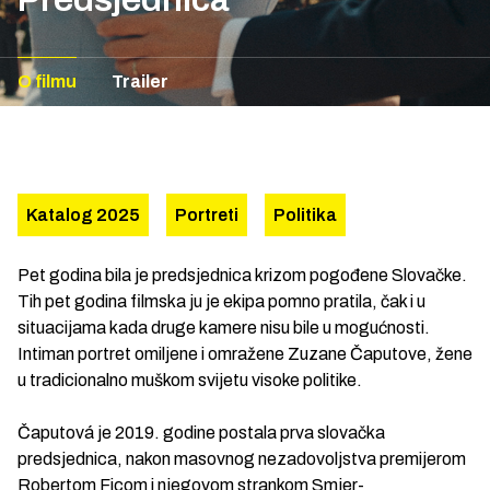
O filmu
Trailer
Katalog 2025
Portreti
Politika
Pet godina bila je predsjednica krizom pogođene Slovačke.
Tih pet godina filmska ju je ekipa pomno pratila, čak i u
situacijama kada druge kamere nisu bile u mogućnosti.
Intiman portret omiljene i omražene Zuzane Čaputove, žene
u tradicionalno muškom svijetu visoke politike.
Čaputová je 2019. godine postala prva slovačka
predsjednica, nakon masovnog nezadovoljstva premijerom
Robertom Ficom i njegovom strankom Smjer-