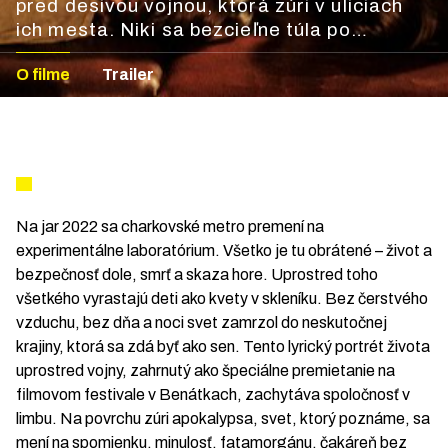
pred desivou vojnou, ktorá zúri v uliciach
ich mesta. Niki sa bezcieľne túla po
opustených vagónoch a nástupištiach, a
O filme
Trailer
keď stretne Viku otvorí sa pred ním celkom
nový svet.
Na jar 2022 sa charkovské metro premení na
experimentálne laboratórium. Všetko je tu obrátené – život a
bezpečnosť dole, smrť a skaza hore. Uprostred toho
všetkého vyrastajú deti ako kvety v skleníku. Bez čerstvého
vzduchu, bez dňa a noci svet zamrzol do neskutočnej
krajiny, ktorá sa zdá byť ako sen. Tento lyrický portrét života
uprostred vojny, zahrnutý ako špeciálne premietanie na
filmovom festivale v Benátkach, zachytáva spoločnosť v
limbu. Na povrchu zúri apokalypsa, svet, ktorý poznáme, sa
mení na spomienku, minulosť, fatamorgánu, čakáreň bez