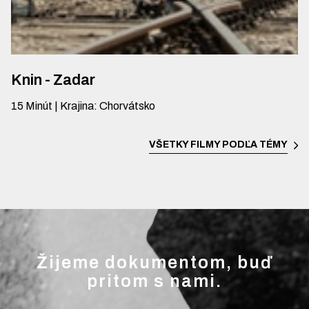
Knin - Zadar
15
Minút
|
Krajina
:
Chorvátsko
VŠETKY FILMY PODĽA TÉMY
Žijeme dokumentom, buď
pritom s nami.