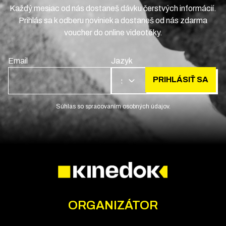
Každý mesiac od nás dostaneš dávku čerstvých informácií.
Prihlás sa k odberu noviniek a dostaneš od nás zdarma
voucher do online videotéky.
Email
Jazyk
PRIHLÁSIŤ SA
SK
Súhlas so spracovaním osobných údajov.
ORGANIZÁTOR