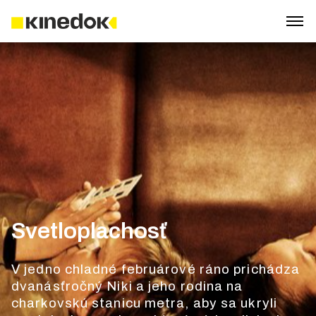
Svetloplachosť
V jedno chladné februárové ráno prichádza
dvanásťročný Niki a jeho rodina na
charkovskú stanicu metra, aby sa ukryli