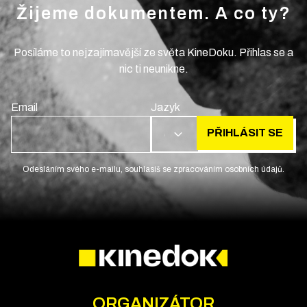
Žijeme dokumentem. A co ty?
Posíláme to nejzajímavější ze světa KineDoku. Přihlas se a
nic ti neunikne.
Email
Jazyk
PŘIHLÁSIT SE
CS
Odesláním svého e-mailu, souhlasíš se zpracováním osobních údajů.
ORGANIZÁTOR