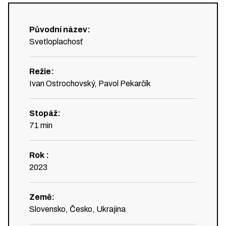
Původní název
:
Svetloplachosť
Režie
:
Ivan Ostrochovský, Pavol Pekarčík
Stopáž
:
71
min
Rok
:
2023
Země
:
Slovensko, Česko, Ukrajina