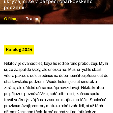
ukrývající se v bezpečí charkovského
podzemí.
O filmu
Trailer
Katalog 2024
Nikitovi je dvanáct let, když ho rodiče ráno probouzejí. Myslí
si, že zaspal do školy, ale dneska ne. Musí si rychle sbalit
věci a pak se s celou rodinou na dobu neurčitou přesunout do
charkovského podzemí. Všude kolem je cítit smutek a
ztráta, ale dětské oči se naděje nevzdávají. Nikita krátce
po příjezdu poznává Viku, spřátelí se s ní, začnou spolu
trávit veškerý svůj čas a zase se mají na co těšit. Společně
prozkoumávají prostory metra a také tváře lidí, ať už těch
přítomných nebo těch, které nacházejí na fotkách ze