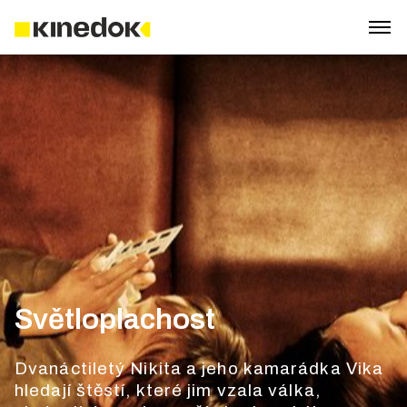
Světloplachost
Dvanáctiletý Nikita a jeho kamarádka Vika
hledají štěstí, které jim vzala válka,