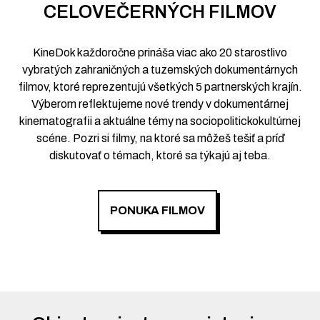
CELOVEČERNÝCH FILMOV
KineDok každoročne prináša viac ako 20 starostlivo
vybratých zahraničných a tuzemských dokumentárnych
filmov, ktoré reprezentujú všetkých 5 partnerských krajín.
Výberom reflektujeme nové trendy v dokumentárnej
kinematografii a aktuálne témy na sociopolitickokultúrnej
scéne. Pozri si filmy, na ktoré sa môžeš tešiť a príď
diskutovať o témach, ktoré sa týkajú aj teba.
PONUKA FILMOV