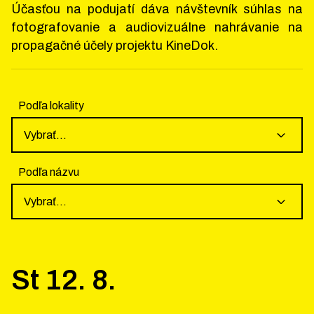
Účasťou na podujatí dáva návštevník súhlas na
fotografovanie a audiovizuálne nahrávanie na
propagačné účely projektu KineDok.
Podľa lokality
Vybrať...
Podľa názvu
Vybrať...
St
12
.
8
.