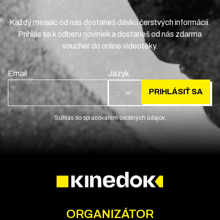
Každý mesiac od nás dostaneš dávku čerstvých informácií.
Prihlás sa k odberu noviniek a dostaneš od nás zdarma
voucher do online videotéky.
Email
Jazyk
PRIHLÁSIŤ SA
SK
Súhlas so spracovaním osobných údajov.
ORGANIZÁTOR