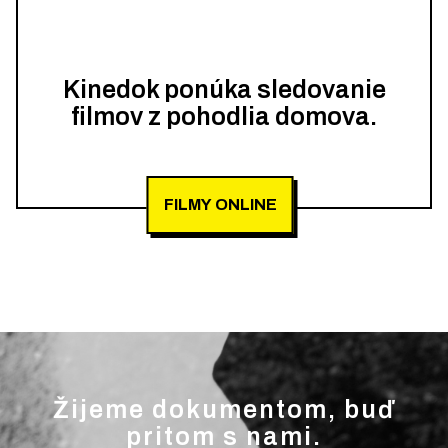
Kinedok ponúka sledovanie
filmov z pohodlia domova.
FILMY ONLINE
Žijeme dokumentom, buď
pritom s nami.