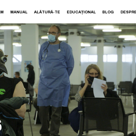
AM
MANUAL
ALĂTURĂ-TE
EDUCAȚIONAL
BLOG
DESPRE
6