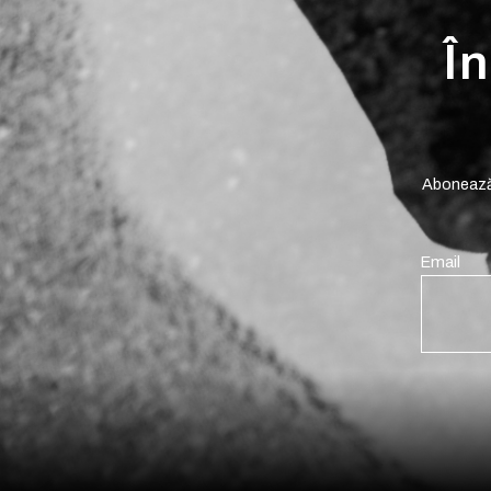
În
Abonează-
Email