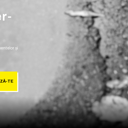
er-
entelor și
ZĂ-TE