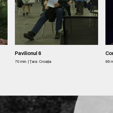
Pavilionul 6
Con
70
min.
|
Țara
:
Croația
95
m