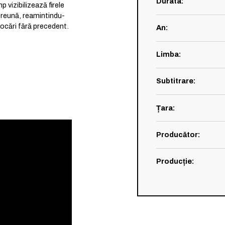
Durata
:
 vizibilizează firele
mpreună, reamintindu-
vocări fără precedent.
An
:
Limba
:
Subtitrare
:
Țara
:
Producător
:
Producție
: