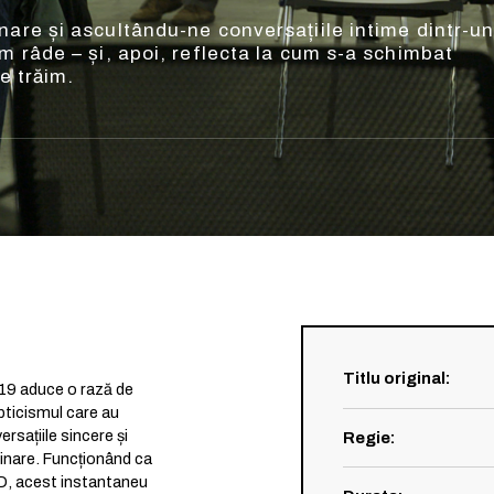
nare și ascultându-ne conversațiile intime dintr-u
m râde – și, apoi, reflecta la cum s-a schimbat
re trăim.
Titlu original
:
-19 aduce o rază de
pticismul care au
rsațiile sincere și
Regie
:
ccinare. Funcționând ca
ID, acest instantaneu