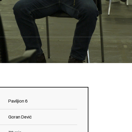
n
Paviljion 6
Goran Dević