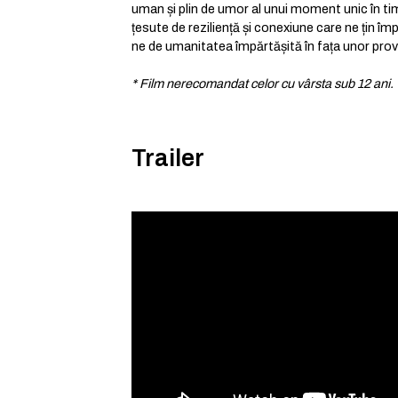
uman și plin de umor al unui moment unic în timp
țesute de reziliență și conexiune care ne țin î
ne de umanitatea împărtășită în fața unor pro
* Film nerecomandat celor cu vârsta sub 12 ani.
Trailer