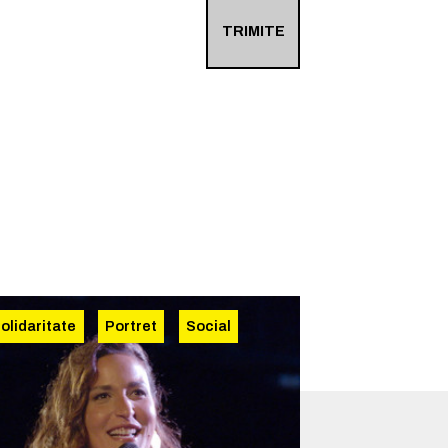
TRIMITE
olidaritate
Portret
Social