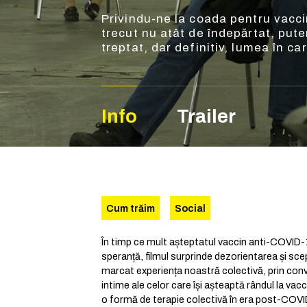
Privindu-ne la coada pentru vacci
trecut nu atât de îndepărtat, pute
treptat, dar definitiv, lumea în ca
Info
Trailer
Cum trăim
Social
În timp ce mult așteptatul vaccin anti-COVID
speranță, filmul surprinde dezorientarea și sce
marcat experiența noastră colectivă, prin conve
intime ale celor care își așteaptă rândul la va
o formă de terapie colectivă în era post-COV