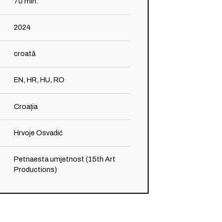
70
min.
2024
croată
EN, HR, HU, RO
Croația
Hrvoje Osvadić
Petnaesta umjetnost (15th Art
Productions)