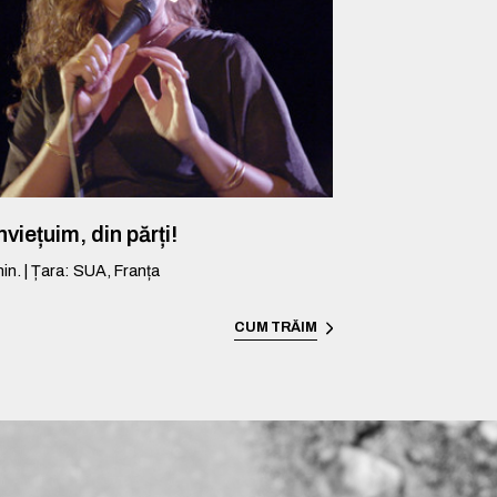
viețuim, din părți!
in.
|
Țara
:
SUA, Franța
CUM TRĂIM