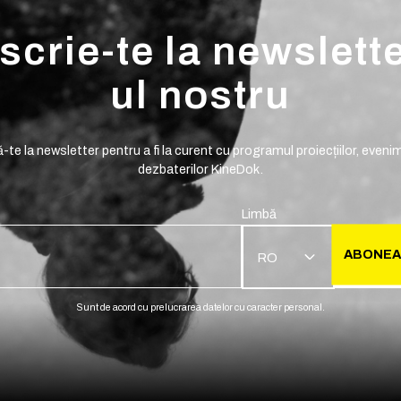
scrie-te la newslett
ul nostru
te la newsletter pentru a fi la curent cu programul proiecțiilor, evenim
dezbaterilor KineDok.
Limbă
ABONEA
RO
Sunt de acord cu prelucrarea datelor cu caracter personal.