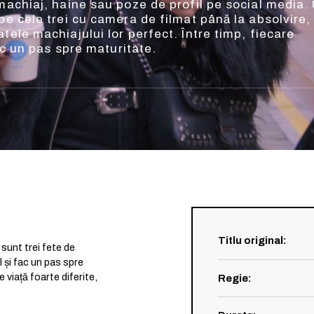
 machiaj, haine sau poze de profil pe social media.
pe cele trei cu camera de filmat până la absolvire,
tele machiajului lor perfect. Între timp, fiecare
fac un pas spre maturitate.
Titlu original
:
 sunt trei fete de
 și fac un pas spre
e viață foarte diferite,
Regie
: