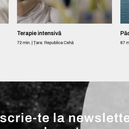
Terapie intensivă
Pă
72
min.
|
Țara
:
Republica Cehă
87
m
scrie-te la newslett