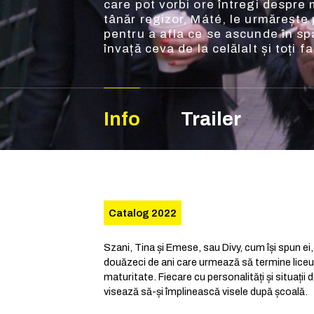
care pot vorbi ore întregi despre
tânăr regizor, Máté, le urmărește 
pentru a afla ce se ascunde în spa
învață ceva de la celălalt și toți 
Info
Trailer
Catalog 2022
Szani, Tina și Emese, sau Divy, cum își spun ei,
douăzeci de ani care urmează să termine liceul
maturitate. Fiecare cu personalități și situații d
visează să-și împlinească visele după școală.