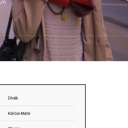
 Un
Dívák
Kőrösi Máté