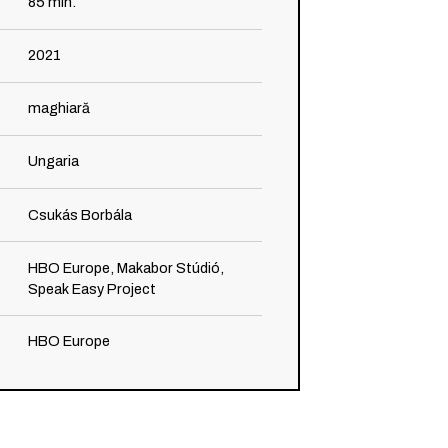
85
min.
2021
maghiară
Ungaria
Csukás Borbála
HBO Europe, Makabor Stúdió,
Speak Easy Project
HBO Europe