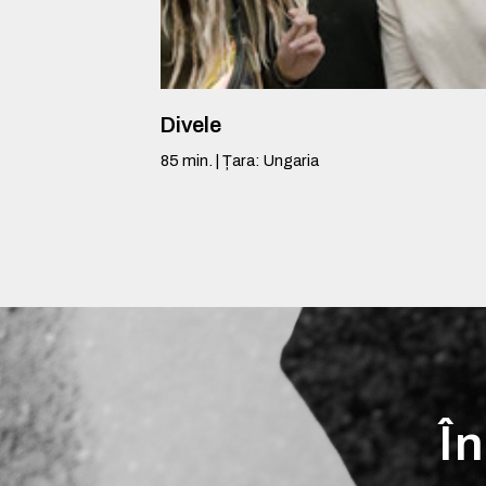
Divele
85
min.
|
Țara
:
Ungaria
În