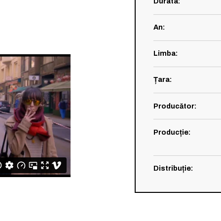
Durata
:
An
:
Limba
:
Țara
:
Producător
:
Producție
:
Distribuție
: