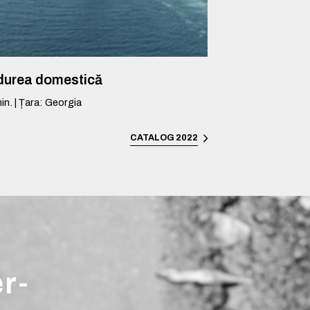
durea domestică
in.
|
Țara
:
Georgia
CATALOG 2022
er-