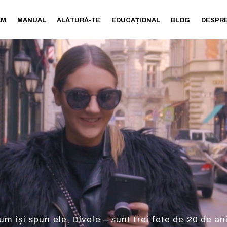
AM
MANUAL
ALĂTURĂ-TE
EDUCAȚIONAL
BLOG
DESPRE
m își spun ele, Divele – sunt trei fete de 20 de an