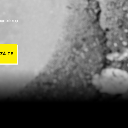
entelor și
ZĂ-TE