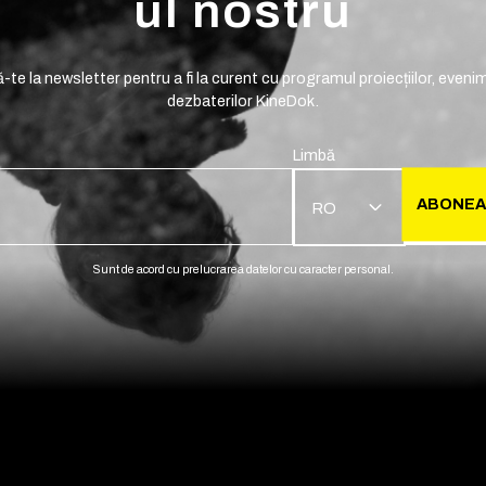
ul nostru
te la newsletter pentru a fi la curent cu programul proiecțiilor, evenim
dezbaterilor KineDok.
Limbă
ABONEA
RO
Sunt de acord cu prelucrarea datelor cu caracter personal.