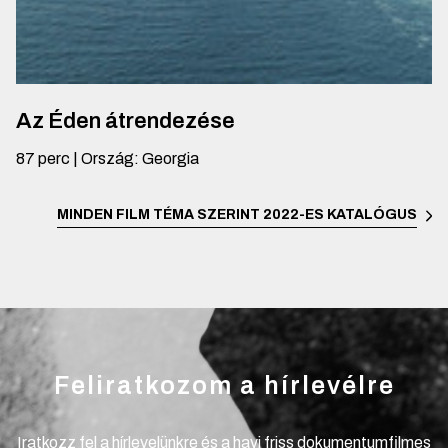
Az Éden átrendezése
87
perc
|
Ország
:
Georgia
MINDEN FILM TÉMA SZERINT
2022-ES KATALÓGUS
Feliratkozom a hírlevélre
Iratkozz fel a hírlevelünkre és a havi friss dokumentumfilmes