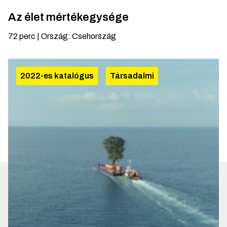
Az élet mértékegysége
72
perc
|
Ország
:
Csehország
2022-es katalógus
Társadalmi