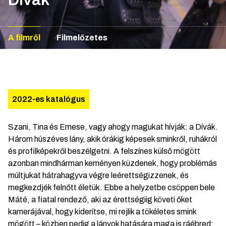
A filmről
Filmelőzetes
2022-es katalógus
Szani, Tina és Emese, vagy ahogy magukat hívják: a Dívák.
Három húszéves lány, akik órákig képesek sminkről, ruhákról
és profilképekről beszélgetni. A felszínes külső mögött
azonban mindhárman keményen küzdenek, hogy problémás
múltjukat hátrahagyva végre leérettségizzenek, és
megkezdjék felnőtt életük. Ebbe a helyzetbe csöppen bele
Máté, a fiatal rendező, aki az érettségiig követi őket
kamerájával, hogy kiderítse, mi rejlik a tökéletes smink
mögött – közben pedig a lányok hatására maga is ráébred: