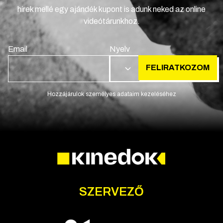
hírek mellé egy ajándék kupont is adunk neked az online
videótárunkhoz.
Email
Nyelv
FELIRATKOZOM
HU
Hozzájárulok személyes adataim kezeléséhez
SZERVEZŐ