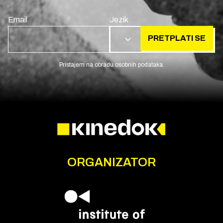
Email
Jezik
PRETPLATI SE
HR
Pristajem na obradu osobnih podataka.
ORGANIZATOR