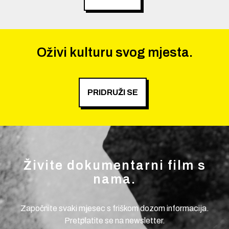
Oživi kulturu svog mjesta.
PRIDRUŽI SE
Živite dokumentarni film s
nama.
Započnite svaki mjesec s friškom dozom informacija.
Pretplatite se na newsletter.