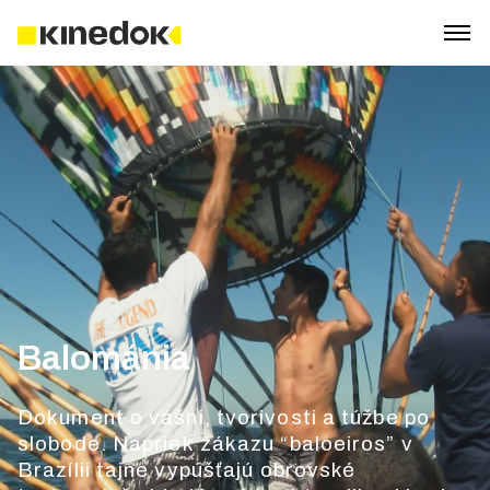
Balománia
Dokument o vášni, tvorivosti a túžbe po
slobode. Napriek zákazu “baloeiros” v
Brazílii tajne vypúšťajú obrovské