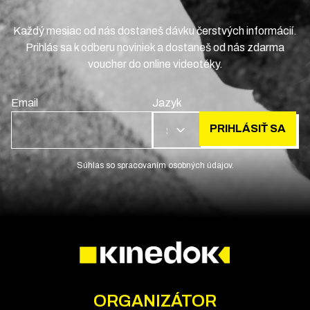
Každý mesiac od nás dostaneš dávku čerstvých informácií.
Prihlás sa k odberu noviniek a dostaneš od nás zdarma
voucher do online videotéky.
Email
Jazyk
PRIHLÁSIŤ SA
SK
Súhlas so spracovaním osobných údajov.
ORGANIZÁTOR