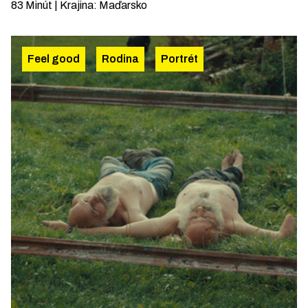
83
Minút
|
Krajina
:
Maďarsko
Feel good
Rodina
Portrét