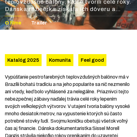
teplovzdušné balóny, ktoré tvorili celé roky.
Dánska režisérka získala ich dôveru a
ponúka jedinečný pohľad do ich
O filme
Trailer
podzemného sveta.
Katalóg 2025
Komunita
Feel good
Vypúšťanie pestrofarebných teplovzdušných balónov má v
Brazílii bohatú tradíciu a na jeho popularite sa nič nezmenilo
ani vtedy, keď bolo vyhlásené za nelegálne. Priaznivci tejto
nebezpečnej zábavy naďalej trávia celé roky lepením
svojich veľkolepých výtvorov. V utajení tvoria balóny vysoké
mnoho desiatok metrov, na vypustenie ktorých sú často
potrebné stovky ľudí. Svojmu koníčku obetujú všetok voľný
čas aj financie. Dánska dokumentaristka Sissel Morell
Dargis strávila niekoľko rokov prenikaním do uzavretej