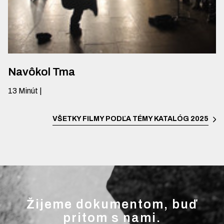
Navôkol Tma
13
Minút
|
VŠETKY FILMY PODĽA TÉMY
KATALÓG 2025
Žijeme dokumentom, buď
pritom s nami.