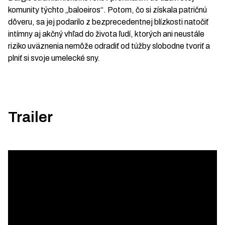
komunity týchto „baloeiros“. Potom, čo si získala patričnú
dôveru, sa jej podarilo z bezprecedentnej blízkosti natočiť
intímny aj akčný vhľad do života ľudí, ktorých ani neustále
riziko uväznenia nemôže odradiť od túžby slobodne tvoriť a
plniť si svoje umelecké sny.
Trailer