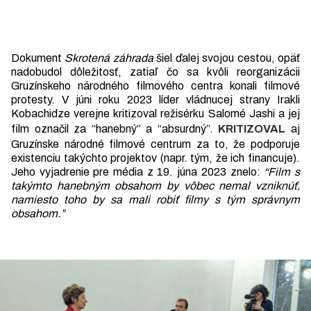
Dokument
Skrotená záhrada
šiel ďalej svojou cestou, opäť
nadobudol dôležitosť, zatiaľ čo sa kvôli reorganizácii
Gruzínskeho národného filmového centra konali filmové
protesty. V júni roku 2023 líder vládnucej strany Irakli
Kobachidze verejne kritizoval režisérku Salomé Jashi a jej
film označil za “hanebný” a “absurdný”.
KRITIZOVAL
aj
Gruzínske národné filmové centrum za to, že podporuje
existenciu takýchto projektov (napr. tým, že ich financuje).
Jeho vyjadrenie pre média z 19. júna 2023 znelo:
“Film s
takýmto hanebným obsahom by vôbec nemal vzniknúť,
namiesto toho by sa mali robiť filmy s tým správnym
obsahom.”