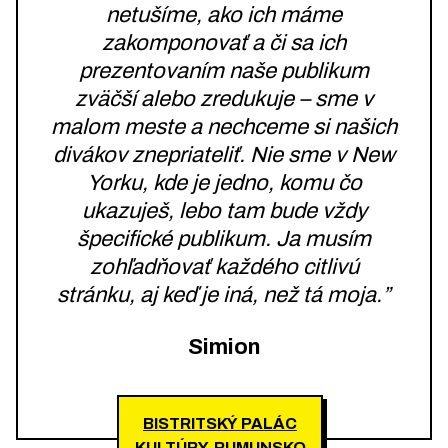
netušíme, ako ich máme
zakomponovať a či sa ich
prezentovaním naše publikum
zväčší alebo zredukuje – sme v
malom meste a nechceme si našich
divákov znepriateliť. Nie sme v New
Yorku, kde je jedno, komu čo
ukazuješ, lebo tam bude vždy
špecifické publikum. Ja musím
zohľadňovať každého citlivú
stránku, aj keď je iná, než tá moja.”
Simion
BISTRITSKÝ PALÁC
KULTÚRY, RUMUNSKO