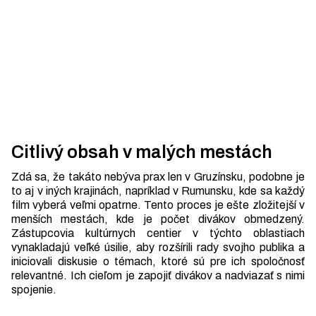
Citlivý obsah v malých mestách
Zdá sa, že takáto nebýva prax len v Gruzínsku, podobne je
to aj v iných krajinách, napríklad v Rumunsku, kde sa každý
film vyberá veľmi opatrne. Tento proces je ešte zložitejší v
menších mestách, kde je počet divákov obmedzený.
Zástupcovia kultúrnych centier v týchto oblastiach
vynakladajú veľké úsilie, aby rozšírili rady svojho publika a
iniciovali diskusie o témach, ktoré sú pre ich spoločnosť
relevantné. Ich cieľom je zapojiť divákov a nadviazať s nimi
spojenie.