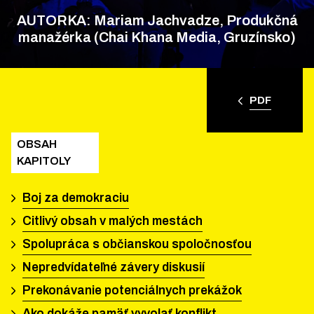
AUTORKA: Mariam Jachvadze, Produkčná
manažérka (Chai Khana Media, Gruzínsko)
PDF
OBSAH
KAPITOLY
Boj za demokraciu
Citlivý obsah v malých mestách
Spolupráca s občianskou spoločnosťou
Nepredvídateľné závery diskusií
Prekonávanie potenciálnych prekážok
Ako dokáže pamäť vyvolať konflikt