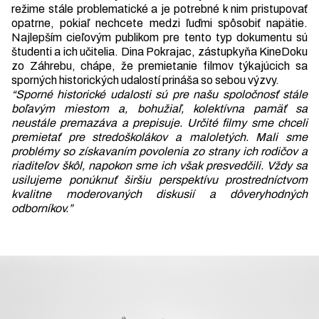
režime stále problematické a je potrebné k nim pristupovať
opatrne, pokiaľ nechcete medzi ľuďmi spôsobiť napätie.
Najlepším cieľovým publikom pre tento typ dokumentu sú
študenti a ich učitelia. Dina Pokrajac, zástupkyňa KineDoku
zo Záhrebu, chápe, že premietanie filmov týkajúcich sa
sporných historických udalostí prináša so sebou výzvy.
“Sporné historické udalosti sú pre našu spoločnosť stále
boľavým miestom
a, bohužiaľ, kolektívna pamäť sa
neustále premazáva a prepisuje. Určité filmy sme chceli
premietať pre stredoškolákov a maloletých. Mali sme
problémy so získavaním povolenia zo strany ich rodičov a
riaditeľov škôl, napokon sme ich však presvedčili. Vždy sa
usilujeme ponúknuť širšiu perspektívu prostredníctvom
kvalitne moderovaných diskusií a dôveryhodných
odborníkov.”