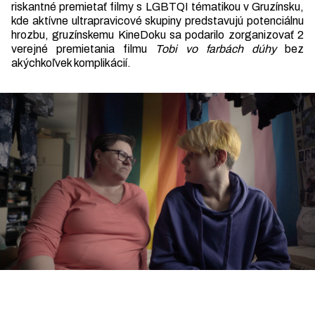
riskantné premietať filmy s LGBTQI tématikou v Gruzínsku,
kde aktívne ultrapravicové skupiny predstavujú potenciálnu
hrozbu, gruzínskemu KineDoku sa podarilo zorganizovať 2
verejné premietania filmu
Tobi vo farbách dúhy
bez
akýchkoľvek komplikácií.