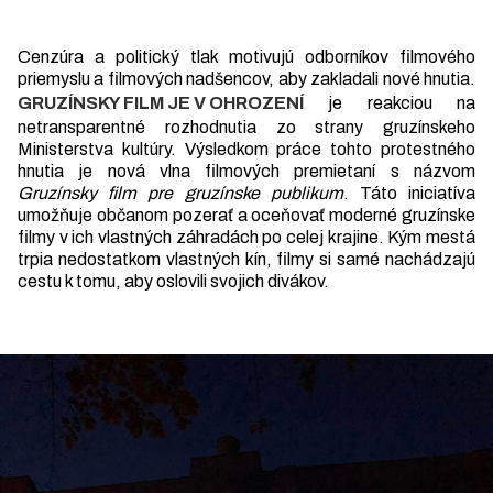
Cenzúra a politický tlak motivujú odborníkov filmového
priemyslu a filmových nadšencov, aby zakladali nové hnutia.
GRUZÍNSKY FILM JE V OHROZENÍ
je reakciou na
netransparentné rozhodnutia zo strany gruzínskeho
Ministerstva kultúry. Výsledkom práce tohto protestného
hnutia je nová vlna filmových premietaní s názvom
Gruzínsky film pre gruzínske publikum
. Táto iniciatíva
umožňuje občanom pozerať a oceňovať moderné gruzínske
filmy v ich vlastných záhradách po celej krajine. Kým mestá
trpia nedostatkom vlastných kín, filmy si samé nachádzajú
cestu k tomu, aby oslovili svojich divákov.