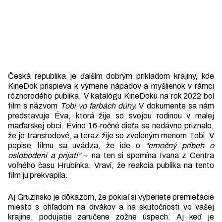
Česká republika je ďalším dobrým príkladom krajiny, kde
KineDok prispieva k výmene nápadov a myšlienok v rámci
rôznorodého publika. V katalógu KineDoku na rok 2022 bol
film s názvom
Tobi vo farbách dúhy.
V dokumente sa nám
predstavuje Éva, ktorá žije so svojou rodinou v malej
maďarskej obci. Évino 16-ročné dieťa sa nedávno priznalo,
že je transrodové, a teraz žije so zvoleným menom Tobi. V
popise filmu sa uvádza, že ide o
“emočný príbeh o
oslobodení a prijatí”
– na ten si spomína Ivana z Centra
voľného času Hrubínka. Vraví, že reakcia publika na tento
film ju prekvapila.
Aj Gruzínsko je dôkazom, že pokiaľ si vyberiete premietacie
miesto s ohľadom na divákov a na skutočnosti vo vašej
krajine, podujatie zaručene zožne úspech. Aj keď je