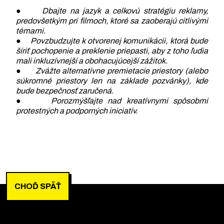
●
Dbajte na jazyk a celkovú stratégiu reklamy,
predovšetkým pri filmoch, ktoré sa zaoberajú citlivými
témami.
●
Povzbudzujte k otvorenej komunikácii, ktorá bude
šíriť pochopenie a preklenie priepasti, aby z toho ľudia
mali inkluzívnejší a obohacujúcejší zážitok.
●
Zvážte alternatívne premietacie priestory (alebo
súkromné priestory len na základe pozvánky), kde
bude bezpečnosť zaručená.
●
Porozmýšľajte nad kreatívnymi spôsobmi
protestných a podporných iniciatív.
CHOĎ SPÄŤ