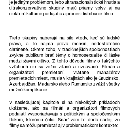
je jediným problémom, lebo ultranacionalistické hnutia a
ultrakonzervatívne skupiny majú priamy vplyv aj na
niektoré kultúrne podujatia a proces distribúcie filmu.
Tieto skupiny naberajú na sile vtedy, keď sú ľudské
práva, a to najmä práva menšín, nedostatočne
chránené. Okrem toho, v tradičnejších spoločnostiach
zvykne publikum brať témy o homosexualite či láske
medzi gaymi citlivo. Z tohto dôvodu filmy o takýchto
vzťahoch nie sú veľmi vítané a uznávané. Filmári a
organizátori premietaní, vrátane manažérov
premietacích miest, musia v krajinách ako je Gruzínsko,
Azerbajdžan, Maďarsko alebo Rumunsko zvážiť všetky
možné komplikácie.
V nasledujúcej kapitole si na niekoľkých príkladoch
ukážeme, ako sa filmári a organizátori filmových
podujatí vysporiadavajú s politickým a spoločenským
tlakom, ktorému čelia. Snáď vám to dodá nádej, že
filmy sa môžu premietať aj v problematickom kontexte: