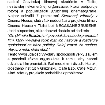
riaditeľ Gruzínskej filmovej akadémie v Tbilisi,
nezávislej nekomerčnej organizácie, ktorá podporuje
rozvoj a popularizáciu gruzínskej kinematografie.
Najprv schválili 7 premietaní
Skrotenej záhrady
v
Cinema House, sľub však nedodržali a projekcie filmu v
Cinema House v Tbilisi boli
NEČAKANE ZRUŠENÉ
.
Jashi si spomína, akú odpoveď dostala od riaditeľa:
“On (Mindia Esadze) mi povedal, že nebude premietať
film, ktorý vyvoláva toľko rôznych názorov a rozdeľuje
spoločnosť na báze politiky. Ďalej vravel, že nechce,
aby sa z neho stala obeť.”
Tento vývoj udalostí vyvolal v spoločnosti veľký záujem
a podnietil rôzne organizácie k tomu, aby nabrali
odvahu a film premietali. Boli medzi nimi divadlo Haraki,
Goetheho inštitút v Gruzínsku, Café Ezo, Café Mziuri,
a iné. Všetky projekcie prebehli bez problémov.