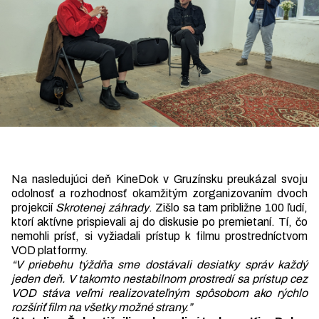
Na nasledujúci deň KineDok v Gruzínsku preukázal svoju
odolnosť a rozhodnosť okamžitým zorganizovaním dvoch
projekcií
Skrotenej záhrady
. Zišlo sa tam približne 100 ľudí,
ktorí aktívne prispievali aj do diskusie po premietaní. Tí, čo
nemohli prísť, si vyžiadali prístup k filmu prostredníctvom
VOD platformy.
“V priebehu týždňa sme dostávali desiatky správ každý
jeden deň. V takomto nestabilnom prostredí sa prístup cez
VOD stáva veľmi realizovateľným spôsobom ako rýchlo
rozšíriť film na všetky možné strany.”