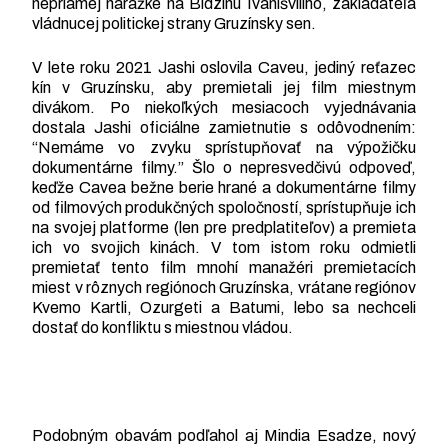
nepriamej narážke na Bidzinu Ivanišviliho, zakladateľa
vládnucej politickej strany Gruzínsky sen.
V lete roku 2021 Jashi oslovila Caveu, jediný reťazec
kín v Gruzínsku, aby premietali jej film miestnym
divákom. Po niekoľkých mesiacoch vyjednávania
dostala Jashi oficiálne zamietnutie s odôvodnením:
“Nemáme vo zvyku sprístupňovať na výpožičku
dokumentárne filmy.” Šlo o nepresvedčivú odpoveď,
keďže Cavea bežne berie hrané a dokumentárne filmy
od filmových produkčných spoločností, sprístupňuje ich
na svojej platforme (len pre predplatiteľov) a premieta
ich vo svojich kinách. V tom istom roku odmietli
premietať tento film mnohí manažéri premietacích
miest v rôznych regiónoch Gruzínska, vrátane regiónov
Kvemo Kartli, Ozurgeti a Batumi, lebo sa nechceli
dostať do konfliktu s miestnou vládou.
Podobným obavám podľahol aj Mindia Esadze, nový