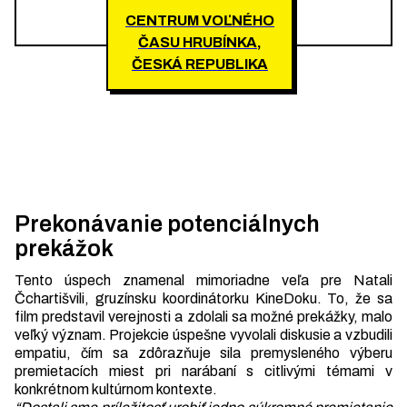
CENTRUM VOĽNÉHO
ČASU HRUBÍNKA,
ČESKÁ REPUBLIKA
Prekonávanie potenciálnych
prekážok
Tento úspech znamenal mimoriadne veľa pre Natali
Čchartišvili, gruzínsku koordinátorku KineDoku. To, že sa
film predstavil verejnosti a zdolali sa možné prekážky, malo
veľký význam. Projekcie úspešne vyvolali diskusie a vzbudili
empatiu, čím sa zdôrazňuje sila premysleného výberu
premietacích miest pri narábaní s citlivými témami v
konkrétnom kultúrnom kontexte.