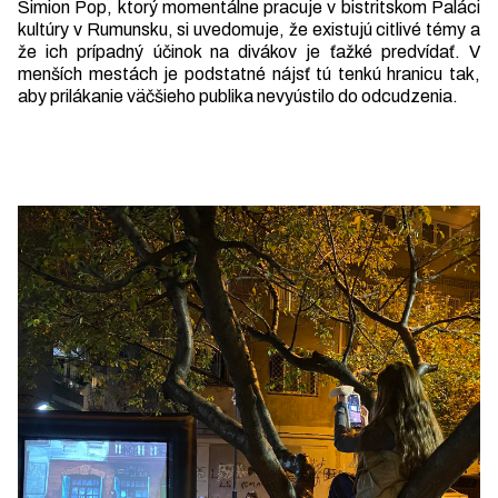
Simion Pop, ktorý momentálne pracuje v bistritskom Paláci
kultúry v Rumunsku, si uvedomuje, že existujú citlivé témy a
že ich prípadný účinok na divákov je ťažké predvídať. V
menších mestách je podstatné nájsť tú tenkú hranicu tak,
aby prilákanie väčšieho publika nevyústilo do odcudzenia.