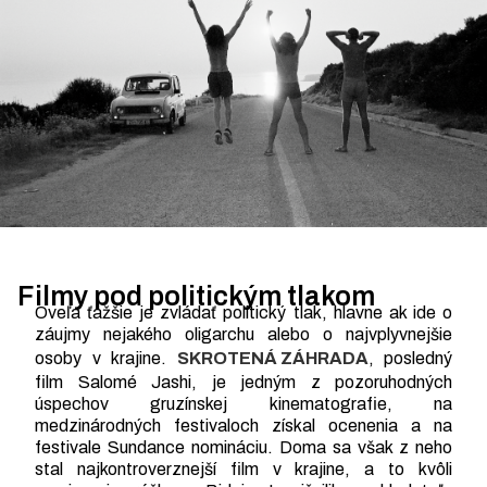
Filmy pod politickým tlakom
Oveľa ťažšie je zvládať politický tlak, hlavne ak ide o
záujmy nejakého oligarchu alebo o najvplyvnejšie
osoby v krajine.
SKROTENÁ ZÁHRADA
, posledný
film Salomé Jashi, je jedným z pozoruhodných
úspechov gruzínskej kinematografie, na
medzinárodných festivaloch získal ocenenia a na
festivale Sundance nomináciu. Doma sa však z neho
stal najkontroverznejší film v krajine, a to kvôli