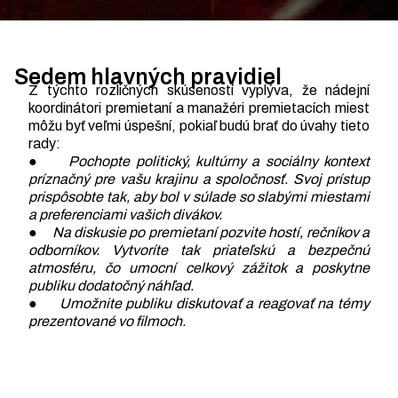
Sedem hlavných pravidiel
Z týchto rozličných skúseností vyplýva, že nádejní
koordinátori premietaní a manažéri premietacích miest
môžu byť veľmi úspešní, pokiaľ budú brať do úvahy tieto
rady:
●
Pochopte politický, kultúrny a sociálny kontext
príznačný pre vašu krajinu a spoločnosť. Svoj prístup
prispôsobte tak, aby bol v súlade so slabými miestami
a preferenciami vašich divákov.
●
Na diskusie po premietaní pozvite hostí, rečníkov a
odborníkov. Vytvoríte tak priateľskú a bezpečnú
atmosféru, čo umocní celkový zážitok a poskytne
publiku dodatočný náhľad.
●
Umožnite publiku diskutovať a reagovať na témy
prezentované vo filmoch.