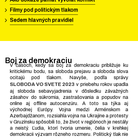
Filmy pod politickým tlakom
Sedem hlavných pravidiel
Boj za demokraciu
V časoch, kedy sa boj za demokraciu približuje ku
kritickému bodu, sa sloboda prejavu a sloboda slova
ocitajú pod tlakom. Navyše, podľa správy
SLOBODA VO SVETE 2023
v priebehu rokov upadla
aj sloboda sebavyjadrenia v dôsledku závažných
zásahov do súkromia, zastrašovania a popudov na
online aj offline autocenzúru. A toto sa týka aj
východnej Európy. Vojna medzi Arménskom a
Azerbajdžanom, rozsiahla vojna na Ukrajine a protesty
v Gruzínsku spôsobili to, že život v regiónoch je nestály
a neistý. Ľudia, ktorí tvoria umenie, čelia v krehkej
demokracii výzvam rôzneho rozmeru. Politický tlak nie