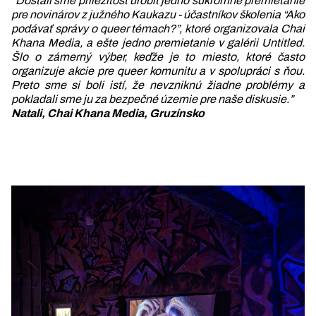
“Dostali sme príležitosť urobiť jedno súkromné premietanie
pre novinárov z južného Kaukazu - účastníkov školenia “Ako
podávať správy o queer témach?”, ktoré organizovala Chai
Khana Media, a ešte jedno premietanie v galérii Untitled.
Šlo o zámerný výber, keďže je to miesto, ktoré často
organizuje akcie pre queer komunitu a v spolupráci s ňou.
Preto sme si boli istí, že nevzniknú žiadne problémy a
pokladali sme ju za bezpečné územie pre naše diskusie.”
Natali, Chai Khana Media, Gruzínsko