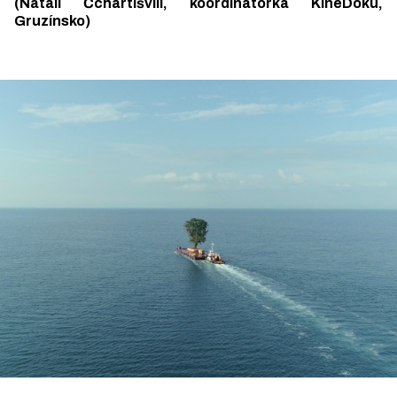
(Natali Čchartišvili, koordinátorka KineDoku,
Gruzínsko)