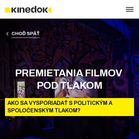
CHOĎ SPÄŤ
PREMIETANIA FILMOV 
POD TLAKOM
AKO SA VYSPORIADAŤ S POLITICKÝM A
SPOLOČENSKÝM TLAKOM?