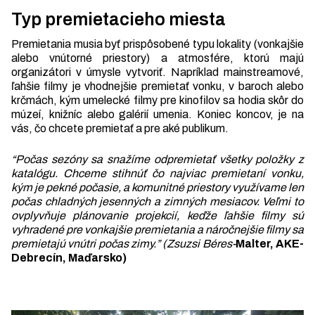
Typ premietacieho miesta
Premietania musia byť prispôsobené typu lokality (vonkajšie
alebo vnútorné priestory) a atmosfére, ktorú majú
organizátori v úmysle vytvoriť. Napríklad mainstreamové,
ľahšie filmy je vhodnejšie premietať vonku, v baroch alebo
krčmách, kým umelecké filmy pre kinofilov sa hodia skôr do
múzeí, knižníc alebo galérií umenia. Koniec koncov, je na
vás, čo chcete premietať a pre aké publikum.
“Počas sezóny sa snažíme odpremietať všetky položky z
katalógu. Chceme stihnúť čo najviac premietaní vonku,
kým je pekné počasie, a komunitné priestory využívame len
počas chladných jesenných a zimných mesiacov. Veľmi to
ovplyvňuje plánovanie projekcií, keďže ľahšie filmy sú
vyhradené pre vonkajšie premietania a náročnejšie filmy sa
premietajú vnútri počas zimy.” (Zsuzsi Béres-
Malter, AKE-
Debrecín, Maďarsko)