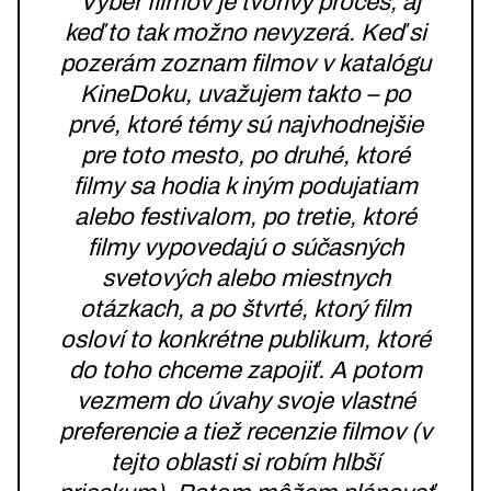
“Výber filmov je tvorivý proces, aj
keď to tak možno nevyzerá. Keď si
pozerám zoznam filmov v katalógu
KineDoku, uvažujem takto – po
prvé, ktoré témy sú najvhodnejšie
pre toto mesto, po druhé, ktoré
filmy sa hodia k iným podujatiam
alebo festivalom, po tretie, ktoré
filmy vypovedajú o súčasných
svetových alebo miestnych
otázkach, a po štvrté, ktorý film
osloví to konkrétne publikum, ktoré
do toho chceme zapojiť. A potom
vezmem do úvahy svoje vlastné
preferencie a tiež recenzie filmov (v
tejto oblasti si robím hlbší