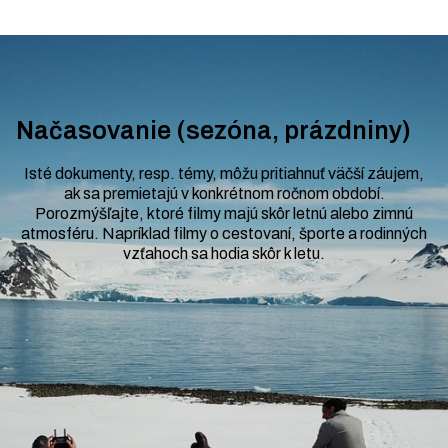
Načasovanie (sezóna, prázdniny)
Isté dokumenty, resp. témy, môžu pritiahnuť väčší záujem,
ak sa premietajú v konkrétnom ročnom období.
Porozmýšľajte, ktoré filmy majú skôr letnú alebo zimnú
atmosféru. Napríklad filmy o cestovaní, športe a rodinných
vzťahoch sa hodia skôr k letu.