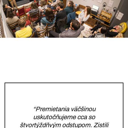
“Premietania väčšinou
uskutočňujeme cca so
štvortýždňvým odstupom. Zistili