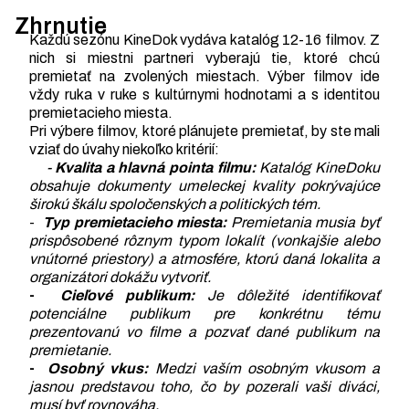
Zhrnutie
Každú sezónu KineDok vydáva katalóg 12-16 filmov. Z
nich si miestni partneri vyberajú tie, ktoré chcú
premietať na zvolených miestach. Výber filmov ide
vždy ruka v ruke s kultúrnymi hodnotami a s identitou
premietacieho miesta.
Pri výbere filmov, ktoré plánujete premietať, by ste mali
vziať do úvahy niekoľko kritérií:
-
Kvalita a hlavná pointa filmu:
Katalóg KineDoku
obsahuje dokumenty umeleckej kvality pokrývajúce
širokú škálu spoločenských a politických tém.
-
Typ premietacieho miesta:
Premietania musia byť
prispôsobené rôznym typom lokalít (vonkajšie alebo
vnútorné priestory) a atmosfére, ktorú daná lokalita a
organizátori dokážu vytvoriť.
-
Cieľové publikum:
Je dôležité identifikovať
potenciálne publikum pre konkrétnu tému
prezentovanú vo filme a pozvať dané publikum na
premietanie.
-
Osobný vkus:
Medzi vaším osobným vkusom a
jasnou predstavou toho, čo by pozerali vaši diváci,
musí byť rovnováha.