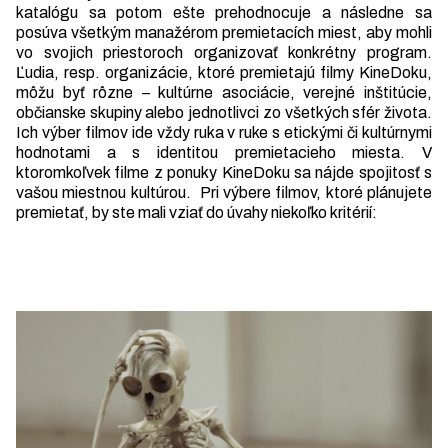
katalógu sa potom ešte prehodnocuje a následne sa
posúva všetkým manažérom premietacích miest, aby mohli
vo svojich priestoroch organizovať konkrétny program.
Ľudia, resp. organizácie, ktoré premietajú filmy KineDoku,
môžu byť rôzne – kultúrne asociácie, verejné inštitúcie,
občianske skupiny alebo jednotlivci zo všetkých sfér života.
Ich výber filmov ide vždy ruka v ruke s etickými či kultúrnymi
hodnotami a s identitou premietacieho miesta. V
ktoromkoľvek filme z ponuky KineDoku sa nájde spojitosť s
vašou miestnou kultúrou. Pri výbere filmov, ktoré plánujete
premietať, by ste mali vziať do úvahy niekoľko kritérií: