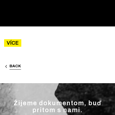
VÍCE
BACK
Žijeme dokumentom, buď
pritom s nami.