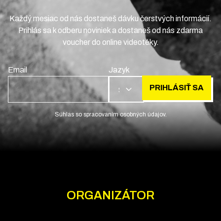
Každý mesiac od nás dostaneš dávku čerstvých informácií.
Prihlás sa k odberu noviniek a dostaneš od nás zdarma
voucher do online videotéky.
Email
Jazyk
PRIHLÁSIŤ SA
SK
Súhlas so spracovaním osobných údajov.
ORGANIZÁTOR