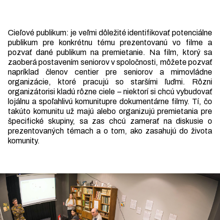
Cieľové publikum: je veľmi dôležité identifikovať potenciálne
publikum pre konkrétnu tému prezentovanú vo filme a
pozvať dané publikum na premietanie. Na film, ktorý sa
zaoberá postavením seniorov v spoločnosti, môžete pozvať
napríklad členov centier pre seniorov a mimovládne
organizácie, ktoré pracujú so staršími ľuďmi. Rôzni
organizátorisi kladú rôzne ciele – niektorí si chcú vybudovať
lojálnu a spoľahlivú komunitupre dokumentárne filmy. Tí, čo
takúto komunitu už majú alebo organizujú premietania pre
špecifické skupiny, sa zas chcú zamerať na diskusie o
prezentovaných témach a o tom, ako zasahujú do života
komunity.