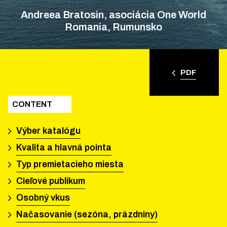
Andreea Bratosin, asociácia One World
Romania, Rumunsko
PDF
CONTENT
Výber katalógu
Kvalita a hlavná pointa
Typ premietacieho miesta
Cieľové publikum
Osobný vkus
Načasovanie (sezóna, prázdniny)