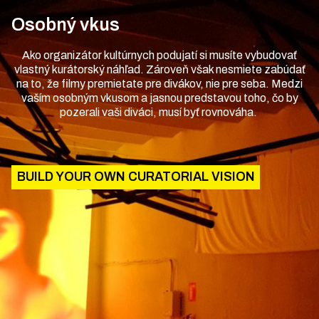
Osobný vkus
Ako organizátor kultúrnych podujatí si musíte vybudovať
vlastný kurátorský náhľad. Zároveň však nesmiete zabúdať
na to, že filmy premietate pre divákov, nie pre seba. Medzi
vaším osobným vkusom a jasnou predstavou toho, čo by
pozerali vaši diváci, musí byť rovnováha.
BUILD YOUR OWN CURATORIAL VISION