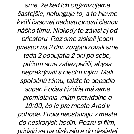
sme, že keď ich organizujeme
častejšie, nefunguje to, a to hlavne
kvôli časovej nedostupnosti členov
nášho tímu. Niekedy to závisí aj od
priestoru. Raz sme získali jeden
priestor na 2 dni, zorganizovali sme
teda 2 podujatia 2 dni po sebe,
pričom sme zabezpečili, abysa
neprekrývali s niečím iným. Mali
spoločnú tému, takže to dopadlo
super. Počas týždňa mávame
premietania vnútri pravidelne o
19:00, čo je pre mesto Arad v
pohode. Ľudia neostávajú v meste
do neskorých hodín. Pozrú si film,
pridajú sa na diskusiu a do desiatej