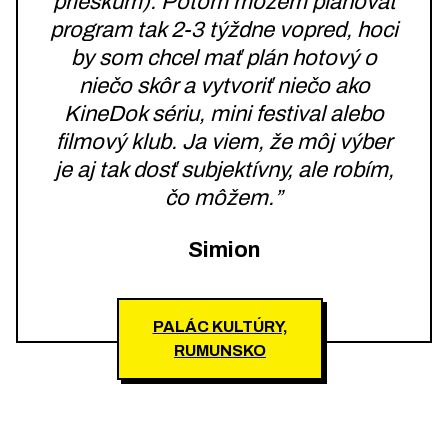
prieskum). Potom môžem plánovať
program tak 2-3 týždne vopred, hoci
by som chcel mať plán hotový o
niečo skôr a vytvoriť niečo ako
KineDok sériu, mini festival alebo
filmový klub. Ja viem, že môj výber
je aj tak dosť subjektívny, ale robím,
čo môžem.”
Simion
PALÁC KULTÚRY,
RUMUNSKO