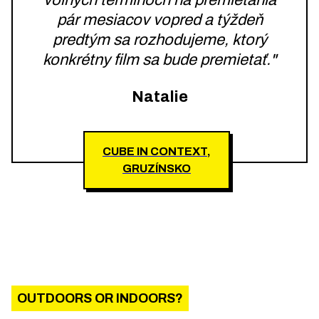
voľných termínoch na premietania
pár mesiacov vopred a týždeň
predtým sa rozhodujeme, ktorý
konkrétny film sa bude premietať."
Natalie
CUBE IN CONTEXT,
GRUZÍNSKO
OUTDOORS OR INDOORS?