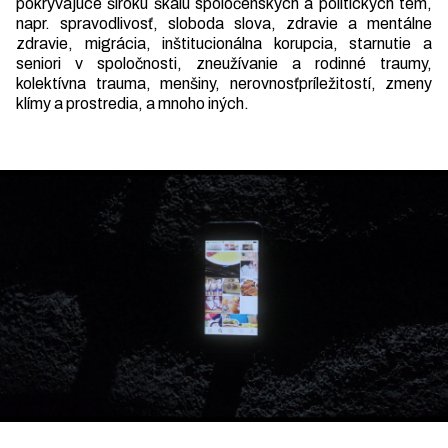
pokrývajúce širokú škálu spoločenských a politických tém,
napr. spravodlivosť, sloboda slova, zdravie a mentálne
zdravie, migrácia, inštitucionálna korupcia, starnutie a
seniori v spoločnosti, zneužívanie a rodinné traumy,
kolektívna trauma, menšiny, nerovnosťpríležitostí, zmeny
klímy a prostredia, a mnoho iných.