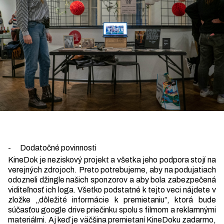
- Dodatočné povinnosti
KineDok je neziskový projekt a všetka jeho podpora stojí na
verejných zdrojoch. Preto potrebujeme, aby na podujatiach
odozneli džingle našich sponzorov a aby bola zabezpečená
viditeľnosť ich loga. Všetko podstatné k tejto veci nájdete v
zložke „dôležité informácie k premietaniu”, ktorá bude
súčasťou google drive priečinku spolu s filmom a reklamnými
materiálmi. Aj keď je väčšina premietaní KineDoku zadarmo,