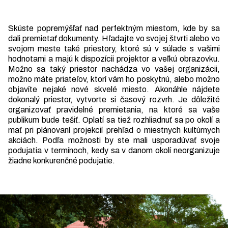
Skúste popremýšľať nad perfektným miestom, kde by sa
dali premietať dokumenty. Hľadajte vo svojej štvrti alebo vo
svojom meste také priestory, ktoré sú v súlade s vašimi
hodnotami a majú k dispozícii projektor a veľkú obrazovku.
Možno sa taký priestor nachádza vo vašej organizácii,
možno máte priateľov, ktorí vám ho poskytnú, alebo možno
objavíte nejaké nové skvelé miesto. Akonáhle nájdete
dokonalý priestor, vytvorte si časový rozvrh. Je dôležité
organizovať pravidelné premietania, na ktoré sa vaše
publikum bude tešiť. Oplatí sa tiež rozhliadnuť sa po okolí a
mať pri plánovaní projekcií prehľad o miestnych kultúrnych
akciách. Podľa možnosti by ste mali usporadúvať svoje
podujatia v termínoch, kedy sa v danom okolí neorganizuje
žiadne konkurenčné podujatie.