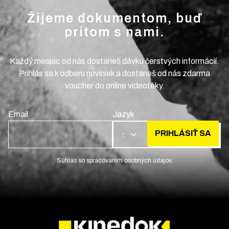
Žijeme dokumentom, buď
pritom s nami.
Každý mesiac od nás dostaneš dávku čerstvých informácií.
Prihlás sa k odberu noviniek a dostaneš od nás zdarma
voucher do online videotéky.
Email
Jazyk
PRIHLÁSIŤ SA
SK
Súhlas so spracovaním osobných údajov.