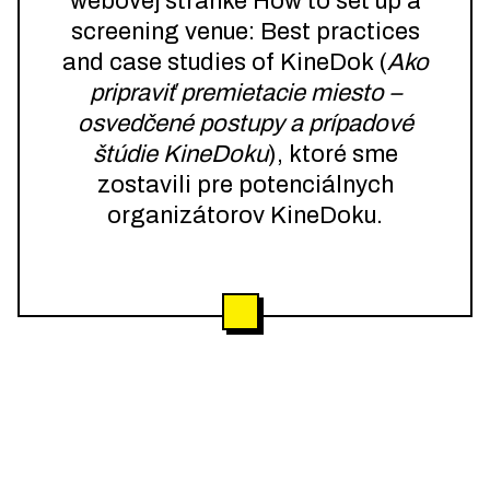
webovej stránke How to set up a
screening venue: Best practices
and case studies of KineDok (
Ako
pripraviť premietacie miesto –
osvedčené postupy a prípadové
štúdie KineDoku
), ktoré sme
zostavili pre potenciálnych
organizátorov KineDoku.