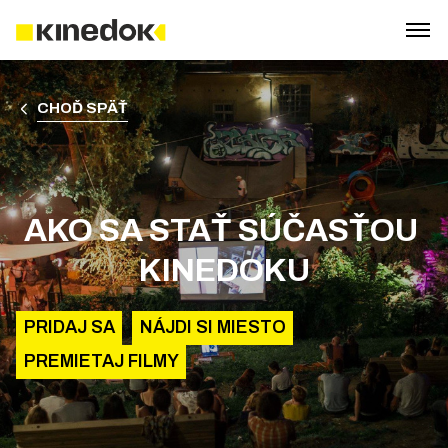
CHOĎ SPÄŤ
AKO SA STAŤ SÚČASŤOU 
KINEDOKU
PRIDAJ SA
NÁJDI SI MIESTO
PREMIETAJ FILMY