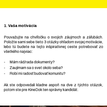
1. Vaša motivácia
Pouvažujte na chvíľočku o svojich záujmoch a záľubách.
Položte sami sebe tieto 3 otázky ohľadom svojej motivácie,
lebo tú budete na tejto inšpiratívnej ceste potrebovať zo
všetkého najviac:
- Mám rád/rada dokumenty?
- Zaujímam sa o svet okolo seba?
- Robí mi radosť budovať komunitu?
Ak ste odpovedali kladne aspoň na dve z týchto otázok,
potom ste pre KineDok ten správny kandidát.