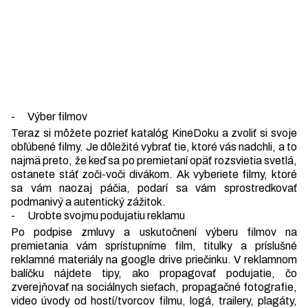
- Výber filmov
Teraz si môžete pozrieť katalóg KineDoku a zvoliť si svoje
obľúbené filmy. Je dôležité vybrať tie, ktoré vás nadchli, a to
najmä preto, že keď sa po premietaní opäť rozsvietia svetlá,
ostanete stáť zoči-voči divákom. Ak vyberiete filmy, ktoré
sa vám naozaj páčia, podarí sa vám sprostredkovať
podmanivý a autentický zážitok.
- Urobte svojmu podujatiu reklamu
Po podpise zmluvy a uskutočnení výberu filmov na
premietania vám sprístupníme film, titulky a príslušné
reklamné materiály na google drive priečinku. V reklamnom
balíčku nájdete tipy, ako propagovať podujatie, čo
zverejňovať na sociálnych sieťach, propagačné fotografie,
video úvody od hostí/tvorcov filmu, logá, trailery, plagáty,