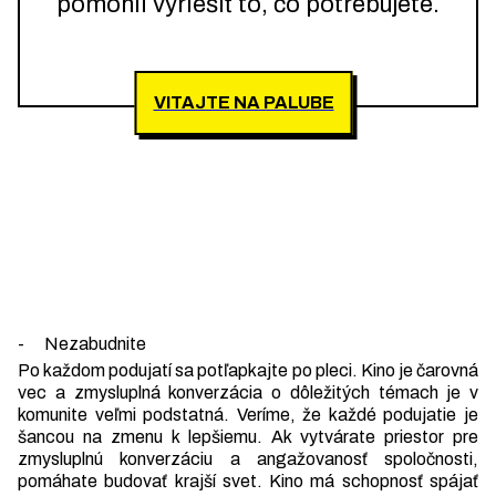
pomohli vyriešiť to, čo potrebujete.
VITAJTE NA PALUBE
- Nezabudnite
Po každom podujatí sa potľapkajte po pleci. Kino je čarovná
vec a zmysluplná konverzácia o dôležitých témach je v
komunite veľmi podstatná. Veríme, že každé podujatie je
šancou na zmenu k lepšiemu. Ak vytvárate priestor pre
zmysluplnú konverzáciu a angažovanosť spoločnosti,
pomáhate budovať krajší svet. Kino má schopnosť spájať