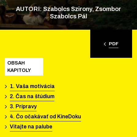
AUTORI: Szabolcs Szirony, Zsombor
Szabolcs Pál
PDF
OBSAH
KAPITOLY
1. Vaša motivácia
2. Čas na štúdium
3. Prípravy
4. Čo očakávať od KineDoku
Vitajte na palube