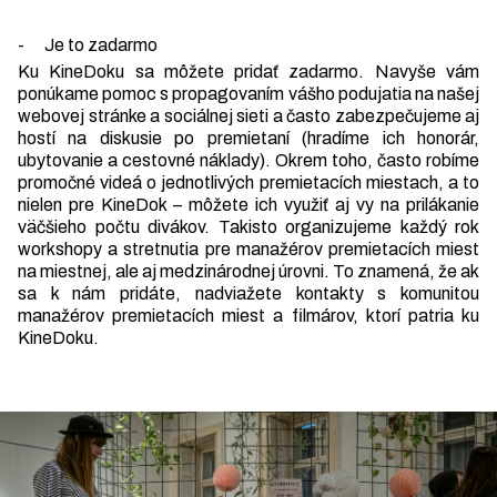
- Je to zadarmo
Ku KineDoku sa môžete pridať zadarmo. Navyše vám
ponúkame pomoc s propagovaním vášho podujatia na našej
webovej stránke a sociálnej sieti a často zabezpečujeme aj
hostí na diskusie po premietaní (hradíme ich honorár,
ubytovanie a cestovné náklady). Okrem toho, často robíme
promočné videá o jednotlivých premietacích miestach, a to
nielen pre KineDok – môžete ich využiť aj vy na prilákanie
väčšieho počtu divákov. Takisto organizujeme každý rok
workshopy a stretnutia pre manažérov premietacích miest
na miestnej, ale aj medzinárodnej úrovni. To znamená, že ak
sa k nám pridáte, nadviažete kontakty s komunitou
manažérov premietacích miest a filmárov, ktorí patria ku
KineDoku.