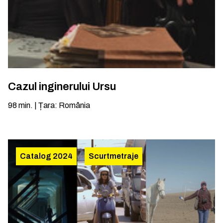
Cazul inginerului Ursu
98
min.
|
Țara
:
România
Catalog 2024
Scurtmetraje