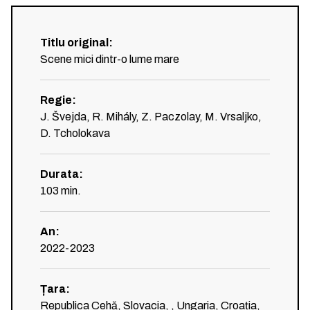
Titlu original
:
Scene mici dintr-o lume mare
Regie
:
J. Švejda, R. Mihály, Z. Paczolay, M. Vrsaljko,
D. Tcholokava
Durata
:
103
min.
An
:
2022-2023
Țara
:
Republica Cehă, Slovacia, , Ungaria, Croația,