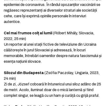
epidemiei de coronavirus. În rândul opozanților vaccinării se
regăsesc reprezentanți ai diverselor straturi ale societății
cehe, care își exprimă opiniile personale în interviuri
autentice.
Cel mai frumos colț al lumii
(Róbert Mihály, Slovacia,
2022, 25 min)
Un reporter al unei stații fictive de televiziune din Ucraina
călătorește în jurul Slovaciei și adresează, în locuri
memorabile, întrebări oamenilor despre natura fascismului și
esența națiunii slovace.
Silozul din Budapesta
(Zsófia Paczolay, Ungaria, 2023,
24 min)
Zi de zi, József coboară în întunericul unui siloz adânc de 25
de metri. Acolo, iluminat doar de o mică lanternă și fiind
complet singur, se leagă cu un ham și curăță cu grijă praful.