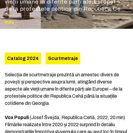
vieții umane în diferite părți ale Europei –
de la protestele politice din Republica Cehă
până la situațiile cotidiene din Georgia.
Info
Catalog 2024
Scurtmetraje
Selecția de scurtmetraje prezintă un amestec divers de
povești și perspective asupra lumii, atingând diverse
aspecte ale vieții umane în diferite părți ale Europei – de la
protestele politice din Republica Cehă până la situațiile
cotidiene din Georgia.
Vox Populi
(Josef Švejda, Republica Cehă, 2022, 20 min)
Filmările realizate între 2020 și 2022 surprind în detaliu
demonstrațiile împotriva guvernului care au avut loc în timpul