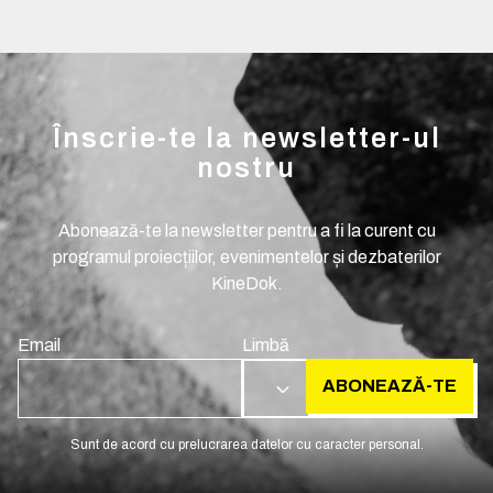
Înscrie-te la newsletter-ul
nostru
Abonează-te la newsletter pentru a fi la curent cu
programul proiecțiilor, evenimentelor și dezbaterilor
KineDok.
Email
Limbă
ABONEAZĂ-TE
RO
Sunt de acord cu prelucrarea datelor cu caracter personal.