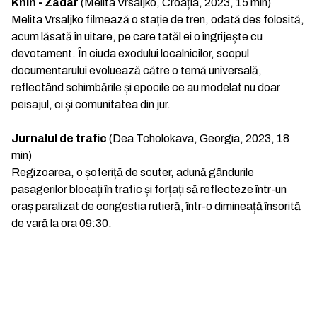
Knin - Zadar
(Melita Vrsaljko, Croația, 2023, 15 min)
Melita Vrsaljko filmează o stație de tren, odată des folosită,
acum lăsată în uitare, pe care tatăl ei o îngrijește cu
devotament. În ciuda exodului localnicilor, scopul
documentarului evoluează către o temă universală,
reflectând schimbările și epocile ce au modelat nu doar
peisajul, ci și comunitatea din jur.
Jurnalul de trafic
(Dea Tcholokava, Georgia, 2023, 18
min)
Regizoarea, o șoferiță de scuter, adună gândurile
pasagerilor blocați în trafic și forțați să reflecteze într-un
oraș paralizat de congestia rutieră, într-o dimineață însorită
de vară la ora 09:30.