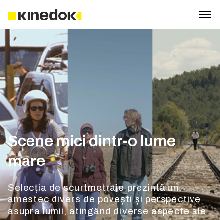
Scene mici dintr-o lume
mare
Selecția de scurtmetraje prezintă un
amestec divers de povești și perspective
asupra lumii, atingând diverse aspecte ale