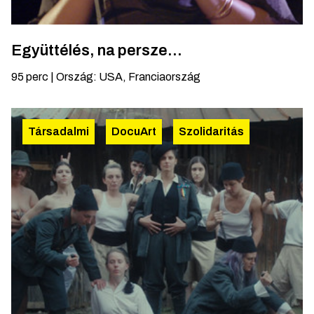
Együttélés, na persze...
95
perc
|
Ország
:
USA, Franciaország
Társadalmi
DocuArt
Szolidaritás