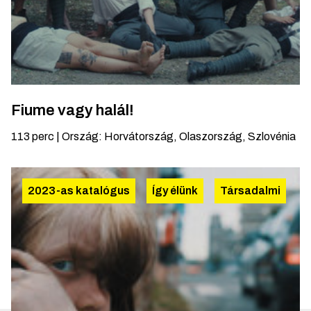
Fiume vagy halál!
113
perc
|
Ország
:
Horvátország, Olaszország, Szlovénia
2023-as katalógus
Így élünk
Társadalmi