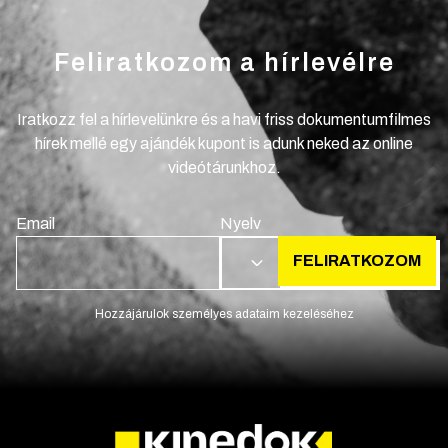
Feliratkozom a hírlevélre
Iratkozz fel a hírlevelünkre és a havi friss dokumentumfilmes
hírek mellé egy ajándék kupont is adunk neked az online
videótárunkhoz.
Email
Nyelv
FELIRATKOZOM
HU
Hozzájárulok személyes adataim kezeléséhez