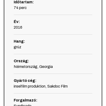
Időtartam
:
74
perc
Év
:
2016
Hang
:
grúz
Ország
:
Németország, Georgia
Gyártó cég
:
inselfilm produktion, Sakdoc Film
Forgalmazó
:
Syndicado