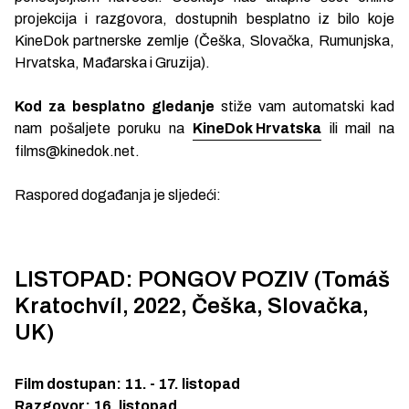
projekcija i razgovora, dostupnih besplatno iz bilo koje
KineDok partnerske zemlje (Češka, Slovačka, Rumunjska,
Hrvatska, Mađarska i Gruzija).
Kod za besplatno
gledanje
stiže vam automatski kad
nam pošaljete poruku na
KineDok Hrvatska
ili mail na
films@kinedok.net.
Raspored događanja je sljedeći:
LISTOPAD: PONGOV POZIV (Tomáš
Kratochvíl, 2022, Češka, Slovačka,
UK)
Film dostupan: 11. - 17. listopad
Razgovor: 16. listopad