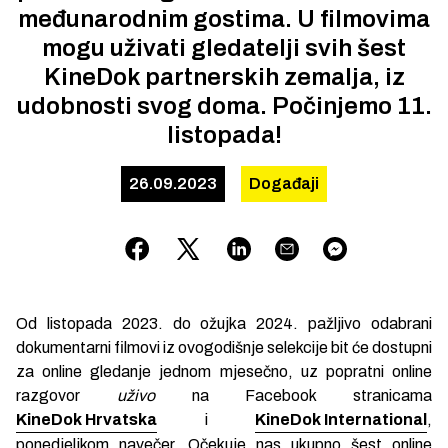
međunarodnim gostima. U filmovima
mogu uživati gledatelji svih šest
KineDok partnerskih zemalja, iz
udobnosti svog doma. Počinjemo 11.
listopada!
26.09.2023
Događaji
Od listopada 2023. do ožujka 2024. pažljivo odabrani
dokumentarni filmovi iz ovogodišnje selekcije bit će dostupni
za online gledanje jednom mjesečno, uz popratni online
razgovor
uživo
na Facebook stranicama
KineDok Hrvatska
i
KineDok International
,
ponedjeljkom navečer. Očekuje nas ukupno šest online