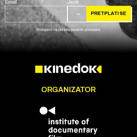
Email
Jezik
PRETPLATI SE
HR
Pristajem na obradu osobnih podataka.
ORGANIZATOR