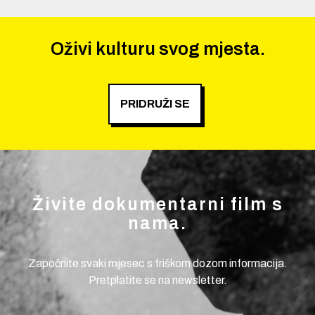
Oživi kulturu svog mjesta.
PRIDRUŽI SE
Živite dokumentarni film s
nama.
Započnite svaki mjesec s friškom dozom informacija.
Pretplatite se na newsletter.