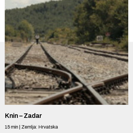
Knin – Zadar
15
min
|
Zemlja
:
Hrvatska