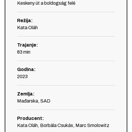
Keskeny út a boldogság felé
Režija
:
Kata Oláh
Trajanje
:
83
min
Godina
:
2023
Zemlja
:
Mađarska, SAD
Producent
:
Kata Oláh, Borbála Csukás, Marc Smolowitz