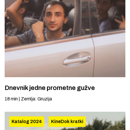
Dnevnik jedne prometne gužve
18
min
|
Zemlja
:
Gruzija
Katalog 2024
KineDok kratki