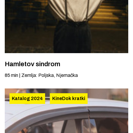
Hamletov sindrom
85
min
|
Zemlja
:
Poljska, Njemačka
Katalog 2024
KineDok kratki