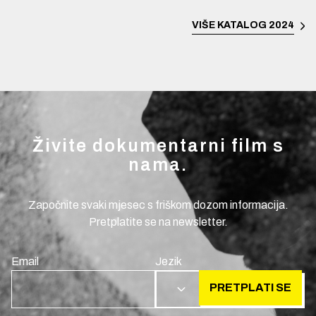
VIŠE
KATALOG 2024
Živite dokumentarni film s
nama.
Započnite svaki mjesec s friškom dozom informacija.
Pretplatite se na newsletter.
Email
Jezik
PRETPLATI SE
HR