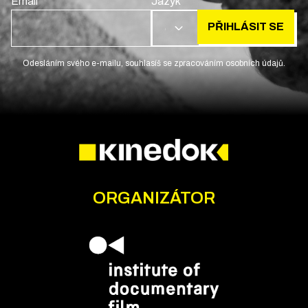
Email
Jazyk
PŘIHLÁSIT SE
CS
Odesláním svého e-mailu, souhlasíš se zpracováním osobních údajů.
ORGANIZÁTOR