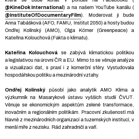
@KineDok International
) a na našem YouTube kanálu (
@InstituteOfDocumentaryFilm
). Moderovat ji bude
Anna Tabášková (AFO, FAMU, Institut 2050) a hosty budou
Ondřej Kolínský (AMO), Olga Körner (Greenpeace) a
Kateřina Kolouchová (Fakta o klimatu).
Kateřina Kolouchová
se zabývá klimatickou politikou
a legislativou na úrovni ČR a EU. Mimo to se věnuje analýze
a vizualizaci dat, s praxí i z komerční sféry. Vystudovala
hospodářskou politiku a mezinárodní vztahy.
Ondřej Kolínský
působí jako analytik AMO Klima a
výzkumník na Masarykově ústavu vyšších studií ČVUT.
Věnuje se ekonomickým aspektům zelené transformace,
inovačním a regionálním politikám. Pracovní zkušeností má
hlavně z mezinárodních organizací a tuzemských institucí, v
menší míře z nezisku. Rád zahradničí a vaří.