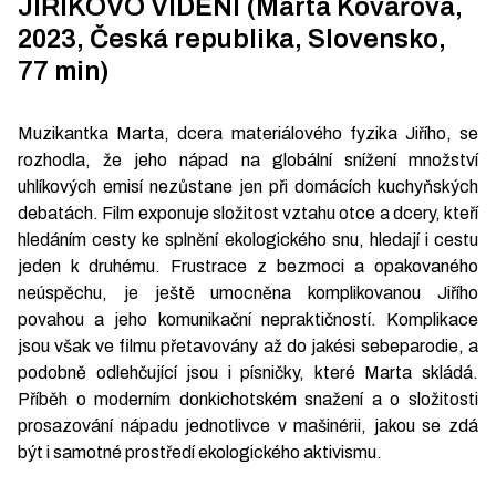
JIŘÍKOVO VIDĚNÍ (Marta Kovářová,
2023, Česká republika, Slovensko,
77 min)
Muzikantka Marta, dcera materiálového fyzika Jiřího, se
rozhodla, že jeho nápad na globální snížení množství
uhlíkových emisí nezůstane jen při domácích kuchyňských
debatách. Film exponuje složitost vztahu otce a dcery, kteří
hledáním cesty ke splnění ekologického snu, hledají i cestu
jeden k druhému. Frustrace z bezmoci a opakovaného
neúspěchu, je ještě umocněna komplikovanou Jiřího
povahou a jeho komunikační nepraktičností. Komplikace
jsou však ve filmu přetavovány až do jakési sebeparodie, a
podobně odlehčující jsou i písničky, které Marta skládá.
Příběh o moderním donkichotském snažení a o složitosti
prosazování nápadu jednotlivce v mašinérii, jakou se zdá
být i samotné prostředí ekologického aktivismu.