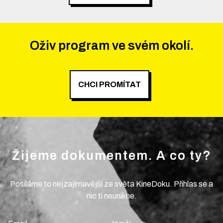
Oživ program ve svém okolí.
CHCI PROMÍTAT
Žijeme dokumentem. A co ty?
Posíláme to nejzajímavější ze světa KineDoku. Přihlas se a
nic ti neunikne.