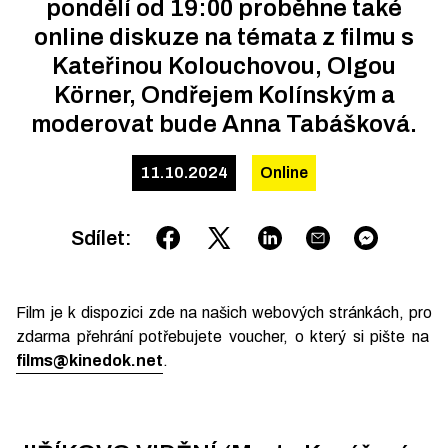
pondělí od 19:00 proběhne také
online diskuze na témata z filmu s
Kateřinou Kolouchovou, Olgou
Körner, Ondřejem Kolínským a
moderovat bude Anna Tabášková.
11.10.2024
Online
Sdílet
:
Film je k dispozici
zde na našich webových stránkách
, pro
zdarma přehrání potřebujete voucher, o který si pište na
films@kinedok.net
.