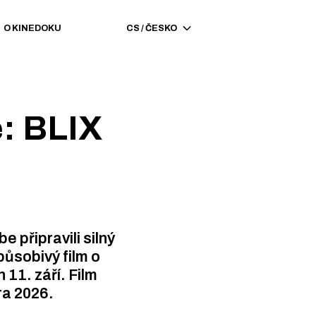
O KINEDOKU
CS
/
ČESKO
e: BLIX
 připravili silný
ůsobivý film o
 11. září. Film
ra 2026.