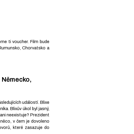
me ti voucher. Film bude
 Rumunsko, Chorvatsko a
, Německo,
ledujících událostí. Blixe
íka. Blixův úkol byl jasný,
 ani neexistuje? Prezident
í něco, v čem je dovoleno
ovorů, které zasazuje do