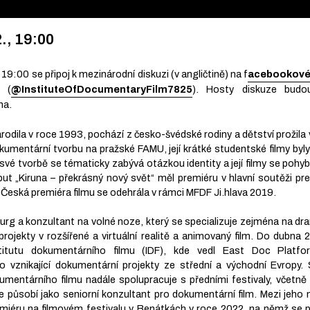
., 19:00
19:00 se připoj k mezinárodní diskuzi (v angličtině) na f
acebookové
 (
@InstituteOfDocumentaryFilm7825
). Hosty diskuze budou
ha.
rodila v roce 1993, pochází z česko-švédské rodiny a dětství prožila
umentární tvorbu na pražské FAMU, její krátké studentské filmy byly
 své tvorbě se tématicky zabývá otázkou identity a její filmy se poh
debut „Kiruna – překrásný nový svět“ měl premiéru v hlavní soutěži p
. Česká premiéra filmu se odehrála v rámci MFDF Ji.hlava 2019.
urg a konzultant na volné noze, který se specializuje zejména na d
ní projekty v rozšířené a virtuální realitě a animovaný film. Do dubn
stitutu dokumentárního filmu (IDF), kde vedl East Doc Platfo
o vznikající dokumentární projekty ze střední a východní Evropy. 
umentárního filmu nadále spolupracuje s předními festivaly, včetn
de působí jako seniorní konzultant pro dokumentární film. Mezi jeho
emiéru na filmovém festivalu v Benátkách v roce 2022, na němž se p