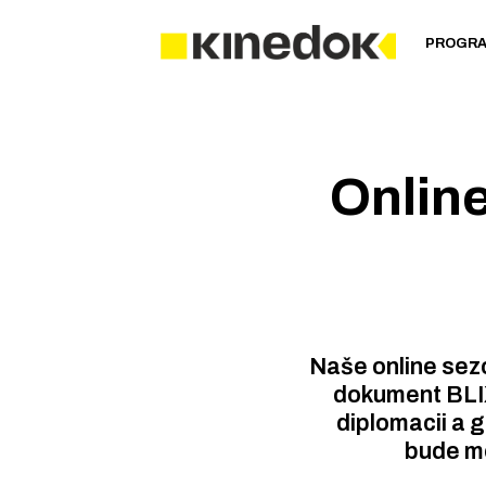
PROGR
Online
Naše online sezó
dokument BLIX
diplomacii a g
bude mo