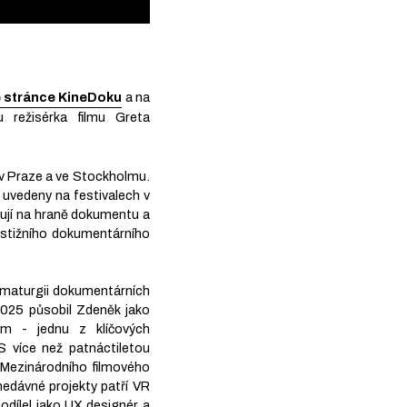
 stránce KineDoku
a na
 režisérka filmu Greta
 v Praze a ve Stockholmu.
 uvedeny na festivalech v
ybují na hraně dokumentu a
restižního dokumentárního
ramaturgii dokumentárních
a 2025 působil Zdeněk jako
rm - jednu z klíčových
S více než patnáctiletou
ě Mezinárodního filmového
 nedávné projekty patří VR
odílel jako UX designér a