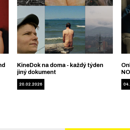
nd
KineDok na doma - každý týden
Onl
jiný dokument
NO
20.02.2026
04