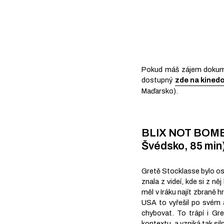
Pokud máš zájem dokumen
dostupný
zde na kined
Maďarsko).
BLIX NOT BOMBS
Švédsko, 85 min
Gretě Stocklasse bylo osm
znala z videí, kde si z ně
měl v Iráku najít zbraně 
USA to vyřešil po svém a
chybovat. To trápí i Gr
kontextu, a vzniká tak si