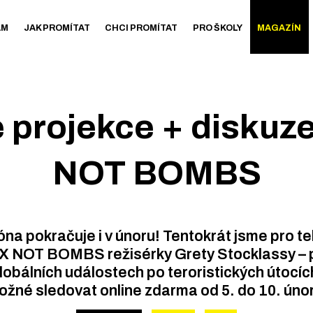
AM
JAK PROMÍTAT
CHCI PROMÍTAT
PRO ŠKOLY
MAGAZÍN
 projekce + diskuz
NOT BOMBS
na pokračuje i v únoru! Tentokrát jsme pro tebe
 NOT BOMBS režisérky Grety Stocklassy – p
lobálních událostech po teroristických útocích
žné sledovat online zdarma od 5. do 10. úno