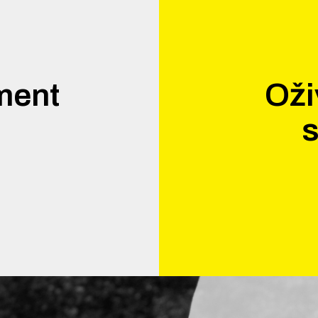
ment
Oži
.
s