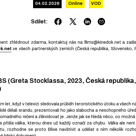
04.02.2026
Online
VOD
Sdílet
:
t zhlédnout zdarma, kontaktuj nás na films@kinedok.net a zašle
ok.net
ve všech partnerských zemích (Česká republika, Slovensko,
 (Greta Stocklassa, 2023, Česká republika
)
 let, když v televizi sledovala průběh teroristického útoku a všech nás
j lidé dělali srandu, prezentovali ho jako slabocha a neschopného úředn
hromadného ničení a zlikvidovat je. Jenže jak se hledá něco, co možná
 přišla válka, kterou dnes už každý označí za chybu. Válka ale nen
etu, rozhodne se proto Blixe navštívit a udělat s ním několik rozh
lně lidský dokument.