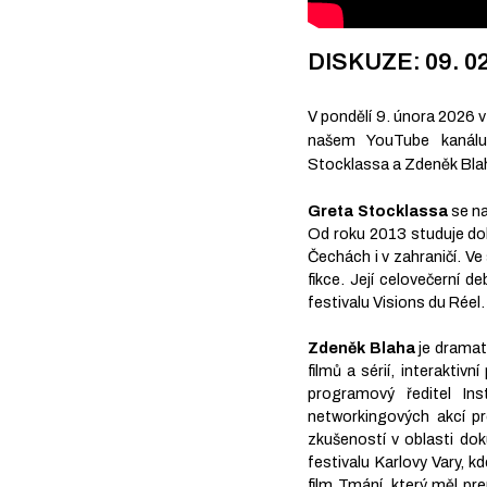
DISKUZE: 09. 02
V pondělí 9. února 2026 v 
našem YouTube kanálu
Stocklassa a Zdeněk Bla
Greta Stocklassa
se na
Od roku 2013 studuje dok
Čechách i v zahraničí. Ve
fikce. Její celovečerní 
festivalu Visions du Réel
Zdeněk Blaha
je dramat
filmů a sérií, interaktiv
programový ředitel In
networkingových akcí pr
zkušeností v oblasti dok
festivalu Karlovy Vary, k
film Tmání, který měl pr