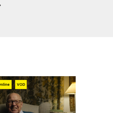
nline
VOD