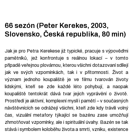
66 sezón (Peter Kerekes, 2003,
Slovensko, Česká republika, 80 min)
Jak je pro Petra Kerekese již typické, pracuje s výpověďmi
pamětníků, jež konfrontuje s reálnou lokací – v tomto
případě veřejnou plovárnou, kterou všichni dotazovaní sdílejí
jak ve svých vzpomínkách, tak i v přítomnosti. Život a
význam jednoho koupaliště je ve filmu tvarován životy
lidskými, kteří se zde každé léto pohybují, a naopak
koupaliště tentokrát dává tvar jejich vyprávění o životě.
Prostředí je aktivní, komplexní myslí i pamětí – v současných
návštěvnících se odrážejí všichni, kteří zde kdy trávili volný
čas, vizuální metafory týkající se bazénu zase umožňují
zhmotňovat vzpomínky, ale i spirituální úvahy. Bazén se tak
stává i symbolem koloběhu života a smrti, vzniku, existence