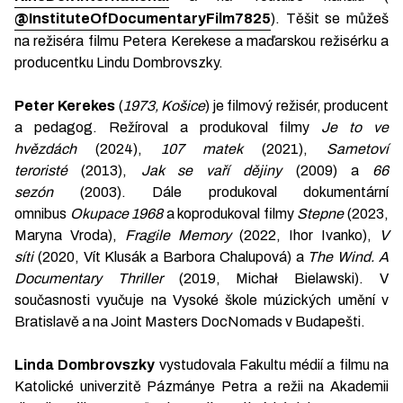
@InstituteOfDocumentaryFilm7825
). Těšit se můžeš
na režiséra filmu Petera Kerekese a maďarskou režisérku a
producentku Lindu Dombrovszky.
Peter Kerekes
(
1973, Košice
) je filmový režisér, producent
a pedagog. Režíroval a produkoval filmy
Je to ve
hvězdách
(2024),
107 matek
(2021),
Sametoví
teroristé
(2013),
Jak se vaří dějiny
(2009) a
66
sezón
(2003). Dále produkoval dokumentární
omnibus
Okupace 1968
a koprodukoval filmy
Stepne
(2023,
Maryna Vroda),
Fragile Memory
(2022, Ihor Ivanko),
V
síti
(2020, Vít Klusák a Barbora Chalupová) a
The Wind. A
Documentary Thriller
(2019, Michał Bielawski). V
současnosti vyučuje na Vysoké škole múzických umění v
Bratislavě a na Joint Masters DocNomads v Budapešti.
Linda Dombrovszky
vystudovala Fakultu médií a filmu na
Katolické univerzitě Pázmánye Petra a režii na Akademii