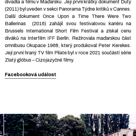
divadla a filmu v Maďarsku. Její první krátký dokument Duty
(2011) byl uveden v sekci Panorama Týdne kritiků v Cannes.
Další dokument Once Upon a Time There Were Two
Ballerinas (2016) zahájil svou festivalovou kariéru na
Brussels International Short Film Festival a získal cenu
diváků na Interfilm IFF Berlín. Režírovala maďarskou část
omnibusu Okupace 1968, který produkoval Peter Kerekes.
Její první hraný TV film Pilate byl v roce 2021 součástí série
Zlatý glóbus – Cizojazyčné filmy.
Facebooková událost