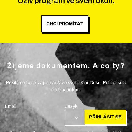
Oživ program ve svém okolí.
CHCI PROMÍTAT
Žijeme dokumentem. A co ty?
Posíláme to nejzajímavější ze světa KineDoku. Přihlas se a
nic ti neunikne.
Email
Jazyk
PŘIHLÁSIT SE
CS