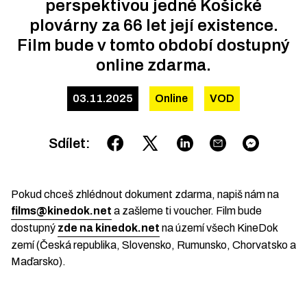
perspektivou jedné Košické
plovárny za 66 let její existence.
Film bude v tomto období dostupný
online zdarma.
03.11.2025
Online
VOD
Sdílet
:
Pokud chceš zhlédnout dokument zdarma, napiš nám na
films@kinedok.net
a zašleme ti voucher. Film bude
dostupný
zde na kinedok.net
na území všech KineDok
zemí (Česká republika, Slovensko, Rumunsko, Chorvatsko a
Maďarsko).