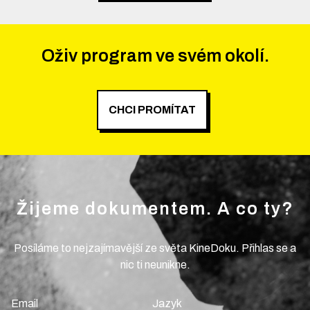
Oživ program ve svém okolí.
CHCI PROMÍTAT
Žijeme dokumentem. A co ty?
Posíláme to nejzajímavější ze světa KineDoku. Přihlas se a
nic ti neunikne.
Email
Jazyk