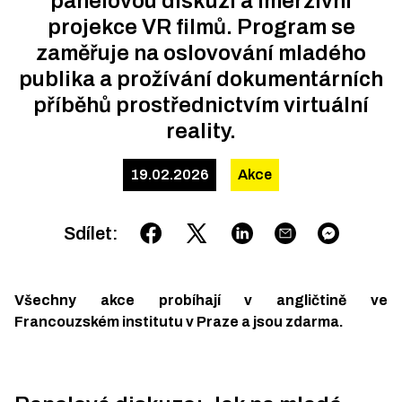
panelovou diskuzi a imerzivní
projekce VR filmů. Program se
zaměřuje na oslovování mladého
publika a prožívání dokumentárních
příběhů prostřednictvím virtuální
reality.
19.02.2026
Akce
Sdílet
:
Všechny akce probíhají v angličtině ve
Francouzském institutu v Praze a jsou zdarma.