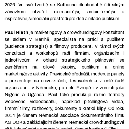
2026. Ve své tvorbě se Katharina dlouhodobě řídí silným
závazkem utvářet rozmanitější, ambicióznější a
inspirativnější mediální prostředí pro děti a mladé publikum.
Paul Rieth
je marketingový a crowdfundingový konzultant
se sídlem v Berlíně, specialista na práci s publikem
(audience strategist) a filmový producent. V rámci svých
konzultací a workshopů radí firmám, organizacím i
jednotlivcům v oblasti strategického plánování se
zaměřením na cílové skupiny, publikum a online
marketingové aktivity. Pravidelně přednáší, moderuje panely
a prezentuje na univerzitách, festivalech a v celé řadě
organizací – v Německu, po celé Evropě i v zemích jako
Nigérie a Uganda. Paul také produkuje různé formáty
webového videoobsahu, například pitchingová videa,
firemní filmy, rozhovory, dokumenty a krátké klipy. Od roku
2014 je členem Německé asociace dokumentárního filmu
AG DOK a zakládajícím členem Německé crowdfundingové