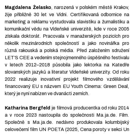
Magdalena Żelasko
, narozená v polském městě Krakov,
žije přibližně 30 let ve Vídni. Certifikovaná odbornice na
marketing a reklamu vystudovala slavistiku a žurnalistiku a
komunikační vědu na Vídeňské univerzitě, kde v roce 2005
získala doktorát. Pracovala v manažerských pozicích pro
několik mezinárodních společností a jako novinářka pro
různá rakouská a polská média. Před založením sdružení
LET’S CEE a vedením stejnojmenného úspěšného festivalu
v letech 2012–2018 působila jako lektorka na Katedře
slovanských jazyků a literatur Vídeňské univerzity. Od roku
2022 realizuje inovativní projekt filmového vzdělávání
financovaný EU s názvem EU Youth Cinema: Green Deal,
který je nyní nabízen ve dvanácti zemích.
Katharina Bergfeld
je filmová producentka od roku 2014
a v roce 2023 nastoupila do společnosti Ma.ja.de. Film.
Společně s Ma.ja.de. nedávno produkovala kolumbijský
celovečerní film UN POETA (2025, Cena poroty v sekci Un