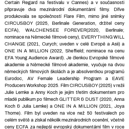
Certain Regard na festivalu v Cannes) a v současnosti
připravuje dva mezinárodní dokumentární filmy. Dříve
produkovala se společností Flare Film, mimo jiné snímky
CIRCUSBOY (2025, Berlinale Generation, držitel ceny
ECFA), WALCHENSEE FOREVER(2020, Berlinale;
nominace na Německé filmové ceny), EVERYTHING WILL
CHANGE (2021, Curych; uveden v celé Evropě a Asii) a
ONE IN A MILLION (2022, Sheffield; nominace na cenu
EFA Young Audience Award). Je členkou Evropské filmové
akademie a Německé filmové akademie, vyučuje na dvou
německých filmových školách a je absolventkou programů
Eurodoc, AV Female Leadership Program a EAVE
Producers Workshop 2025. Film CIRCUSBOY (2025) v režii
Julie Lemke a Anny Koch je jejím třetím dokumentem pro
mladé publikum po filmech GLITTER & DUST (2020, Anna
Koch & Julia Lemke) a ONE IN A MILLION (2021, Joya
Thome). Film byl uveden na více než 50 festivalech po
celém světě a získal několik mezinárodních ocenění, včetně
ceny ECFA za nejlepší evropský dokumentární film v roce