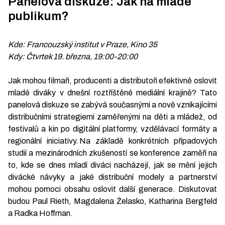
Panelová diskuze: Jak na mladé
publikum?
Kde: Francouzský institut v Praze, Kino 35
Kdy: Čtvrtek 19. března, 19:00-20:00
Jak mohou filmaři, producenti a distributoři efektivně oslovit
mladé diváky v dnešní roztříštěné mediální krajině? Tato
panelová diskuze se zabývá současnými a nově vznikajícími
distribučními strategiemi zaměřenými na děti a mládež, od
festivalů a kin po digitální platformy, vzdělávací formáty a
regionální iniciativy. Na základě konkrétních případových
studií a mezinárodních zkušeností se konference zaměří na
to, kde se dnes mladí diváci nacházejí, jak se mění jejich
divácké návyky a jaké distribuční modely a partnerství
mohou pomoci obsahu oslovit další generace. Diskutovat
budou Paul Rieth, Magdalena Żelasko, Katharina Bergfeld
a Radka Hoffman.