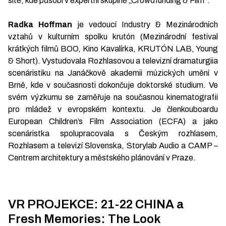
sítě, kde působí v expertní skupině „Crowdfunding & Film“.
Radka Hoffman
je vedoucí Industry & Mezinárodních
vztahů v kulturním spolku krutón (Mezinárodní festival
krátkých filmů BOO, Kino Kavalírka, KRUTÓN LAB, Young
& Short). Vystudovala Rozhlasovou a televizní dramaturgiia
scenáristiku na Janáčkově akademii múzických umění v
Brně, kde v současnosti dokončuje doktorské studium. Ve
svém výzkumu se zaměřuje na současnou kinematografii
pro mládež v evropském kontextu. Je členkouboardu
European Children’s Film Association (ECFA) a jako
scenáristka spolupracovala s Českým rozhlasem,
Rozhlasem a televizí Slovenska, Storylab Audio a CAMP –
Centrem architektury a městského plánování v Praze.
VR PROJEKCE: 21-22 CHINA a
Fresh Memories: The Look