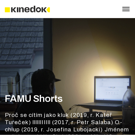
FAMU Shorts
Proč se cítím jako kluk (2019, r. Kateř
Tureček) llllllIIIIl (2017, r. Petr Salaba) O-
chlup (2019, r. Josefina Lubojacki) Jménem