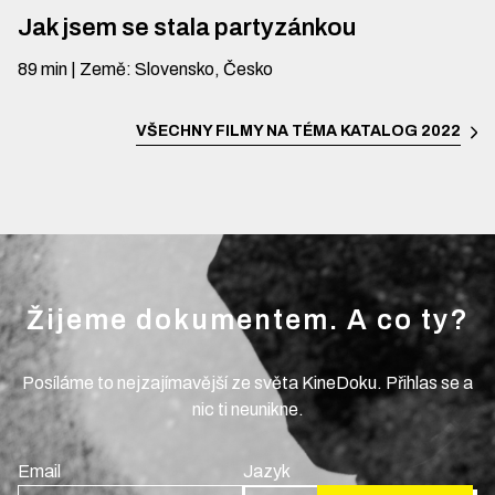
Jak jsem se stala partyzánkou
89
min
|
Země
:
Slovensko, Česko
VŠECHNY FILMY NA TÉMA
KATALOG 2022
Žijeme dokumentem. A co ty?
Posíláme to nejzajímavější ze světa KineDoku. Přihlas se a
nic ti neunikne.
Email
Jazyk