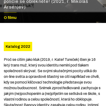
policie se oblékněte! (2021, r. Mikoláš
Arsenjev)
O filmu
Katalog 2022
Proč se cítím jako kluk (2019, r. Kateř Tureček) Ben je 16
letý trans muž, který svou identitu nemíní pod tlakem
společnosti skrývat. Se svými skutečnými pocity utíká do
on-line světa a opravdově šťastný se cítí například ve chvíli,
kdy se pomocí klíčovací technologie představuje svou
možnou budoucnost. Snímek zprostředkovaně zachycuje s
jakým (ne)pochopením a (ne)přijetím se setkává ve škole, s
vlastní rodinou a celou společností, která ho obklopuje.
Skutečnost Benovy identity zasahuje celou rodinu. Intimní