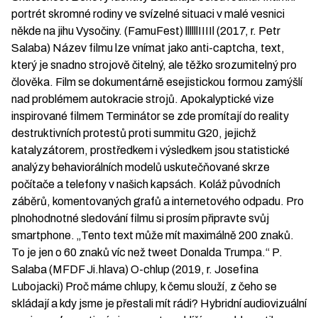
portrét skromné rodiny ve svízelné situaci v malé vesnici
někde na jihu Vysočiny. (FamuFest) llllllIIIIl (2017, r. Petr
Salaba) Název filmu lze vnímat jako anti-captcha, text,
který je snadno strojově čitelný, ale těžko srozumitelný pro
člověka. Film se dokumentárně esejistickou formou zamýšlí
nad problémem autokracie strojů. Apokalyptické vize
inspirované filmem Terminátor se zde promítají do reality
destruktivních protestů proti summitu G20, jejichž
katalyzátorem, prostředkem i výsledkem jsou statistické
analýzy behaviorálních modelů uskutečňované skrze
počítače a telefony v našich kapsách. Koláž původních
záběrů, komentovaných grafů a internetového odpadu. Pro
plnohodnotné sledování filmu si prosím připravte svůj
smartphone. „Tento text může mít maximálně 200 znaků.
To je jen o 60 znaků víc než tweet Donalda Trumpa.“ P.
Salaba (MFDF Ji.hlava) O-chlup (2019, r. Josefina
Lubojacki) Proč máme chlupy, k čemu slouží, z čeho se
skládají a kdy jsme je přestali mít rádi? Hybridní audiovizuální