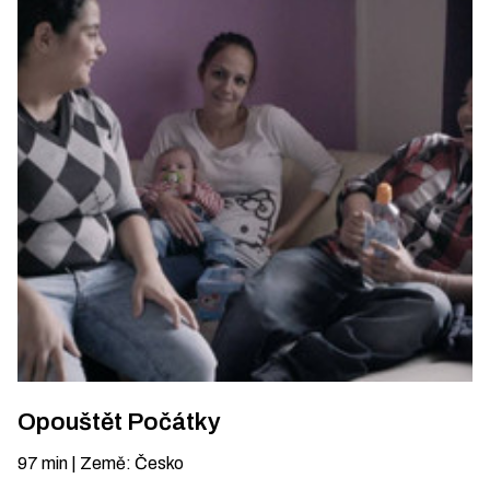
Opouštět Počátky
97
min
|
Země
:
Česko