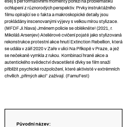
esej s performativními momenty pohlíží na problematiku
ochlupení z různorodých perspektiv. Prvky instruktážního
filmu opírající se o fakta a makroskopické detaily jsou
prokládány inscenovanými výjevy s velkou mírou stylizace.
(MFDF Ji.hlava) Jménem policie se oblékněte! (2021, r.
Mikoláš Arsenjev) Ateliérové cvičení pojaté jako stylizovaná
rekonstrukce protestní akce hnutí Extinction Rebellion, která
se udála v září 2020 v Zaře v ulici Na Příkopě v Praze, a jež
se nečekaně vymkla z rukou. Kombinací hrané akce a
autentického svědectví dvacetileté dívky se film snaží
přiblížit psychické rozpoložení, které aktivisté v extrémních
chvílích „přímých akcí“ zažívají. (FamuFest)
Původní název
: