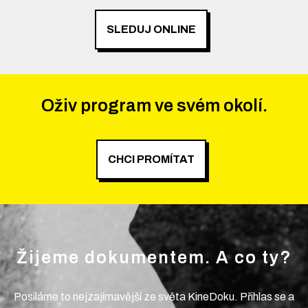
SLEDUJ ONLINE
Oživ program ve svém okolí.
CHCI PROMÍTAT
Žijeme dokumentem. A co ty?
Posíláme to nejzajímavější ze světa KineDoku. Přihlas se a