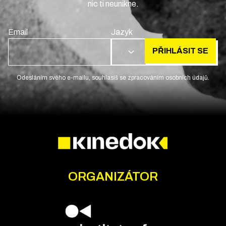
nic ti neunikne.
Email
Jazyk
PŘIHLÁSIT SE
CS
Odesláním svého e-mailu, souhlasíš se zpracováním osobních údajů.
ORGANIZÁTOR