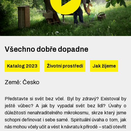
Všechno dobře dopadne
Katalog 2023
Životní prostředí
Jak žijeme
Země
:
Česko
Představte si svět bez včel. Byl by zdravý? Existoval by
ještě vůbec? A jak by vypadal svět bez lidí? Úvahy o
důležitosti nenahraditelného mikrokosmu, skrze který jsme
schopni definovat i sebe samé. Spirituální úvaha o tom, jak
nás mohou včely učit a vést k návratu k přírodě – stačí otevřít