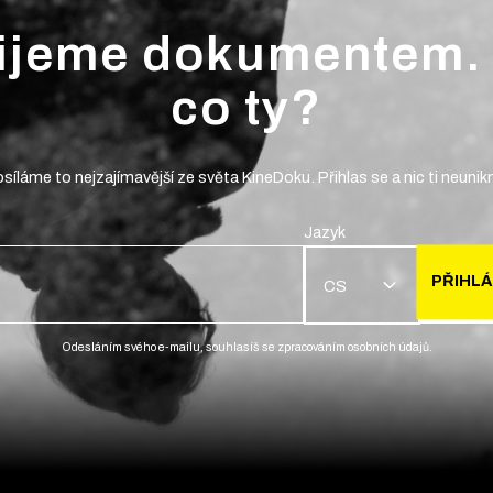
ijeme dokumentem.
co ty?
síláme to nejzajímavější ze světa KineDoku. Přihlas se a nic ti neunik
Jazyk
PŘIHLÁ
CS
Odesláním svého e-mailu, souhlasíš se zpracováním osobních údajů.