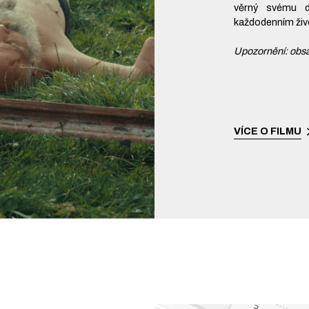
věrný svému d
každodenním živo
Upozornění: obsa
VÍCE O FILMU