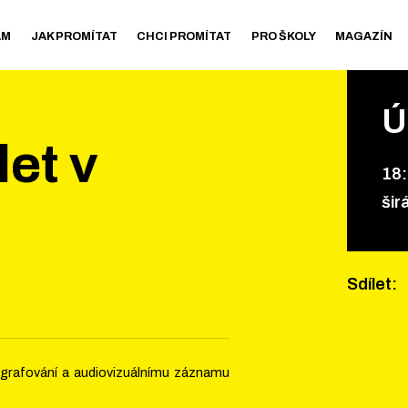
AM
JAK PROMÍTAT
CHCI PROMÍTAT
PRO ŠKOLY
MAGAZÍN
Ú
let v
18
:
šir
Sdílet
:
tografování a audiovizuálnímu záznamu