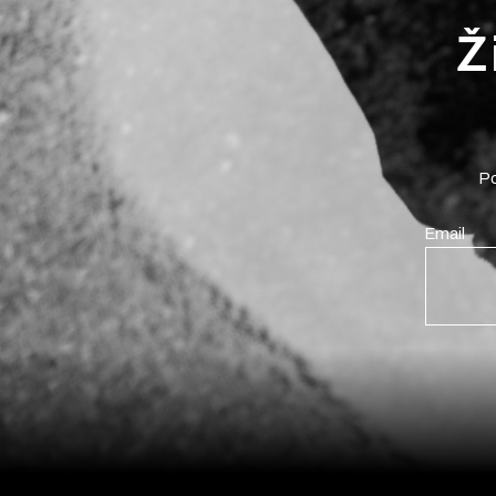
Ž
Po
Email