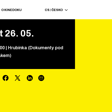
O KINEDOKU
CS
/
ČESKO
t
26
.
05
.
00
|
Hrubínka (Dokumenty pod
ákem)