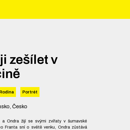
i zešílet v
čině
Rodina
Portrét
nsko, Česko
a a Ondra žijí se svými zvířaty v šumavské
o Franta sní o světě venku, Ondra zůstává