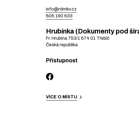
info@rdmkv.cz
605 190 633
Hrubínka (Dokumenty pod ši
Fr. Hrubína 753/1
674 01
Třebíč
Česká republika
Přístupnost
VÍCE O MÍSTU