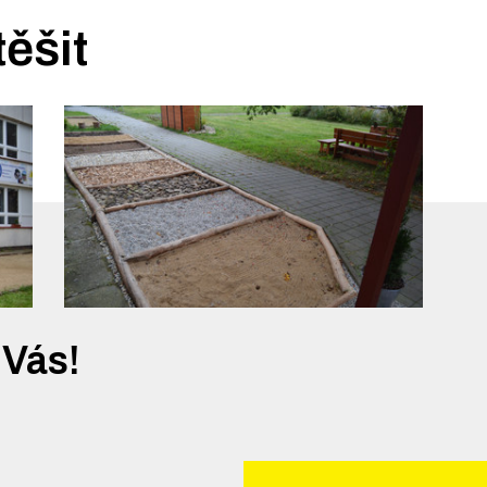
těšit
 Vás!