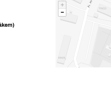
+
−
rákem)