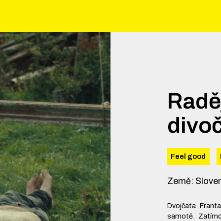
Raděj
divo
Feel good
Země
:
Slove
Dvojčata Frant
samotě. Zatímc