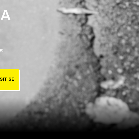
 A
ne.
SIT SE