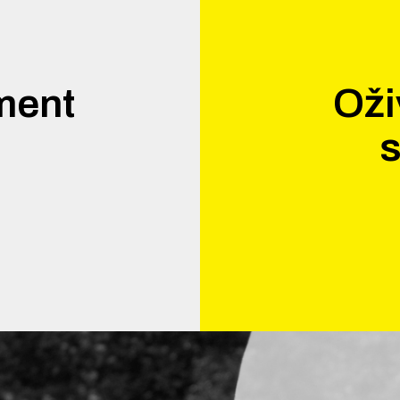
ment
Oži
.
s