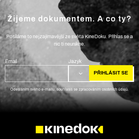
Žijeme dokumentem. A co ty?
Posíláme to nejzajímavější ze světa KineDoku. Přihlas se a
nic ti neunikne.
Email
Jazyk
PŘIHLÁSIT SE
CS
Odesláním svého e-mailu, souhlasíš se zpracováním osobních údajů.