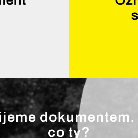
.
s
ijeme dokumentem.
co ty?