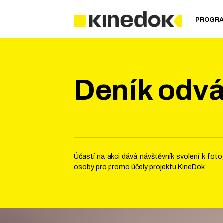
PROGR
Deník odv
Účastí na akci dává návštěvník svolení k fo
osoby pro promo účely projektu KineDok.