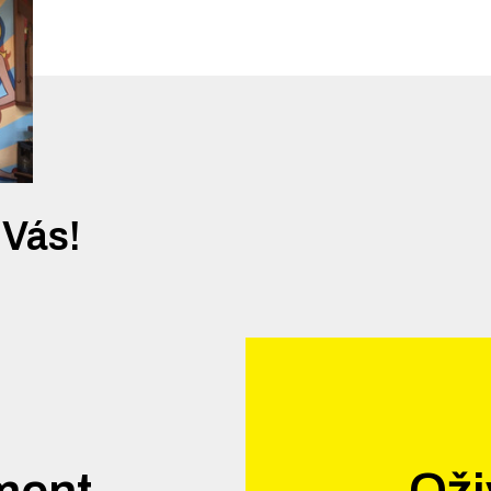
 Vás!
ment
Oži