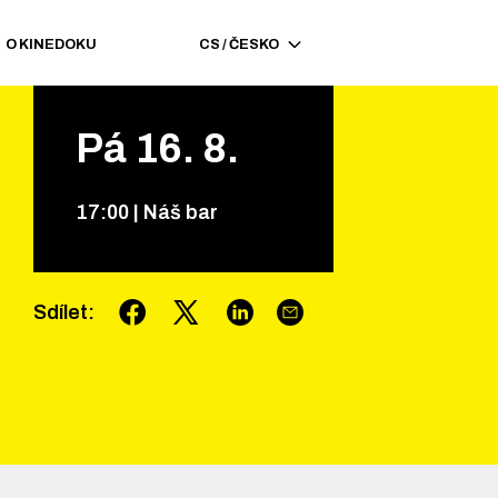
O KINEDOKU
CS
/
ČESKO
Pá
16
.
8
.
17
:
00
|
Náš bar
Sdílet
: