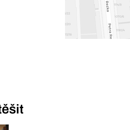
těšit