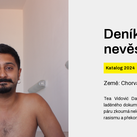
Dení
nevě
Katalog 2024
Země
:
Chorva
Tea Vidović Da
laděného dokume
páru zkoumá nele
rasismu a překon