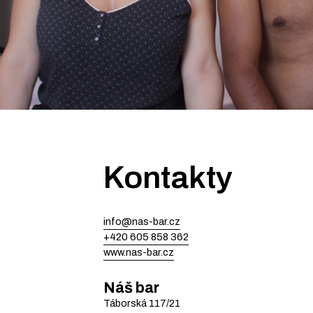
Kontakty
info@nas-bar.cz
+420 605 858 362
www.nas-bar.cz
Náš bar
Táborská
117/21