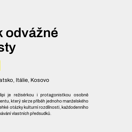
k odvážné
sty
tsko, Itálie, Kosovo
lipi je režisérkou i protagonistkou osobně
ntu, který skrze příběh jednoho manželského
hké otázky kulturní rozdílnosti, každodenního
ávání vlastních předsudků.