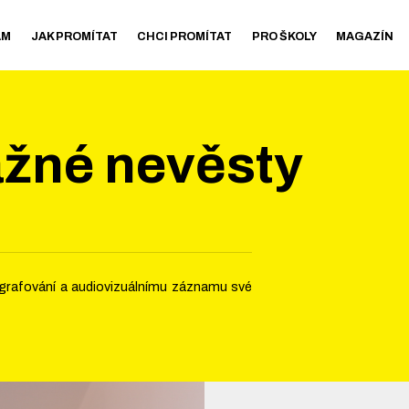
AM
JAK PROMÍTAT
CHCI PROMÍTAT
PRO ŠKOLY
MAGAZÍN
ážné nevěsty
tografování a audiovizuálnímu záznamu své