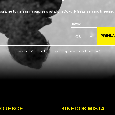
síláme to nejzajímavější ze světa KineDoku. Přihlas se a nic ti neunik
Jazyk
PŘIHLÁ
CS
Odesláním svého e-mailu, souhlasíš se zpracováním osobních údajů.
OJEKCE
KINEDOK MÍSTA