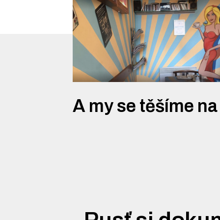
A my se těšíme na
Pusť si doku