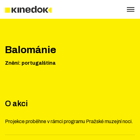
Balománie
Znění
:
portugalština
O akci
Projekce proběhne v rámci programu Pražské muzejní noci.