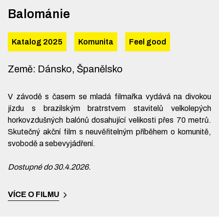
Balománie
Katalog 2025
Komunita
Feel good
Země
:
Dánsko, Španělsko
V závodě s časem se mladá filmařka vydává na divokou
jízdu s brazilským bratrstvem stavitelů velkolepých
horkovzdušných balónů dosahující velikosti přes 70 metrů.
Skutečný akční film s neuvěřitelným příběhem o komunitě,
svobodě a sebevyjádření.
Dostupné do 30.4.2026.
VÍCE O FILMU