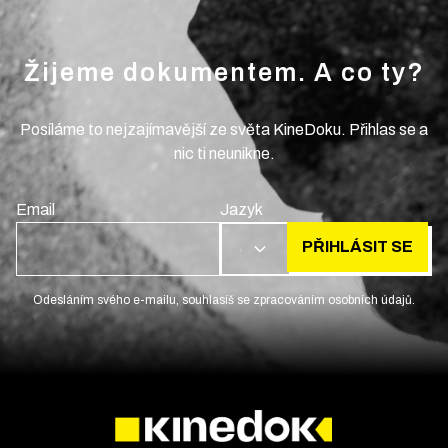
Žijeme dokumentem. A co ty?
Posíláme to nejzajímavější ze světa KineDoku. Přihlas se a
nic ti neunikne.
Email
Jazyk
PŘIHLÁSIT SE
CS
Odesláním svého e-mailu, souhlasíš se zpracováním osobních údajů.