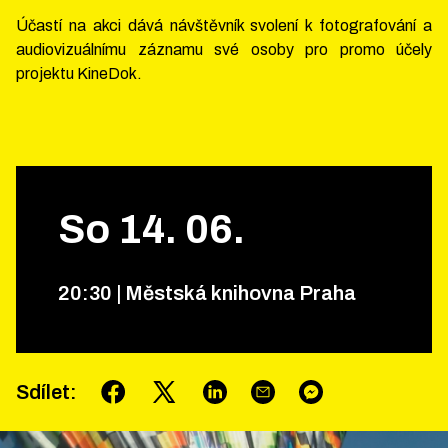
Účastí na akci dává návštěvník svolení k fotografování a
audiovizuálnímu záznamu své osoby pro promo účely
projektu KineDok.
So
14
.
06
.
20
:
30
|
Městská knihovna Praha
Sdílet
: