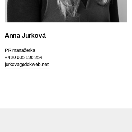
Anna
Jurková
PR manažerka
+420 605 136 254
jurkova@dokweb.net