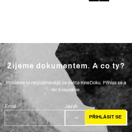
Žijeme dokumentem. A co ty?
Posíláme to nejzajímavější ze světa KineDoku. Přihlas se a
nic ti neunikne.
Email
Jazyk
PŘIHLÁSIT SE
CS