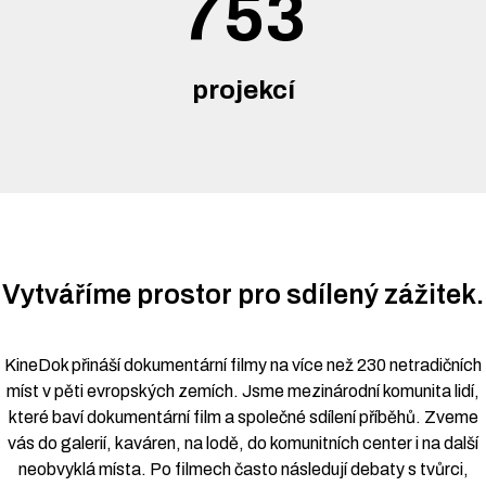
753
projekcí
Vytváříme prostor pro sdílený zážitek.
KineDok přináší dokumentární filmy na více než 230 netradičních
míst v pěti evropských zemích. Jsme mezinárodní komunita lidí,
které baví dokumentární film a společné sdílení příběhů. Zveme
vás do galerií, kaváren, na lodě, do komunitních center i na další
neobvyklá místa. Po filmech často následují debaty s tvůrci,