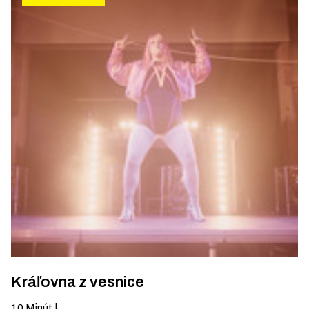
Kráľovna z vesnice
10
Minút
|