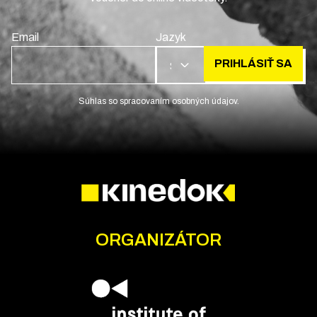
Email
Jazyk
PRIHLÁSIŤ SA
SK
Súhlas so spracovaním osobných údajov.
ORGANIZÁTOR