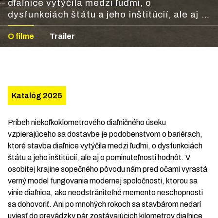
diaľnice vytýčila medzi ľuďmi, o
dysfunkciách štátu a jeho inštitúcií, ale aj o
pominuteľnosti hodnôt.
O filme
Trailer
Katalóg 2025
Príbeh niekoľkoklometrového diaľničného úseku
vzpierajúceho sa dostavbe je podobenstvom o bariérach,
ktoré stavba diaľnice vytýčila medzi ľuďmi, o dysfunkciách
štátu a jeho inštitúcií, ale aj o pominuteľnosti hodnôt. V
osobitej krajine sopečného pôvodu nám pred očami vyrastá
verný model fungovania modernej spoločnosti, ktorou sa
vinie diaľnica, ako neodstrániteľné memento neschopnosti
sa dohovoriť. Ani po mnohých rokoch sa stavbárom nedarí
uviesť do prevádzky pár zostávajúcich kilometrov diaľnice