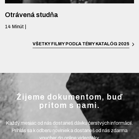
Otrávená studňa
14
Minút
|
VŠETKY FILMY PODĽA TÉMY
KATALÓG 2025
Žijeme dokumentom, buď
pritom s nami.
Každý mesiac od nás dostaneš dávku čerstvých informácií.
Prihlás sa k odberu noviniek a dostaneš od nás zdarma
voucher do online videotéky.