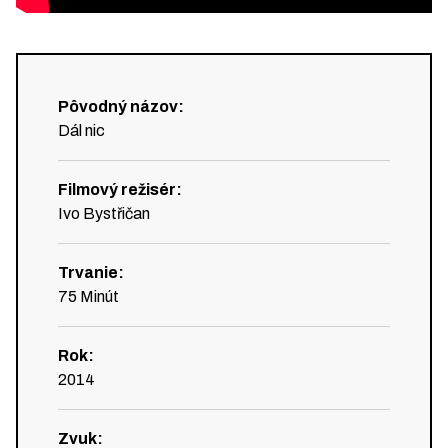
Pôvodný názov
:
Dál nic
Filmový režisér
:
Ivo Bystřičan
Trvanie
:
75
Minút
Rok
:
2014
Zvuk
: