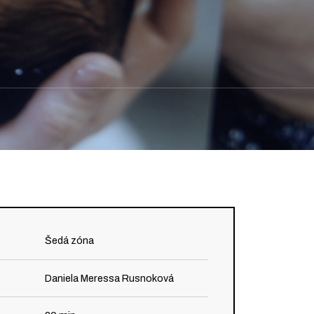
Šedá zóna
Daniela Meressa Rusnoková