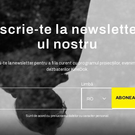
scrie-te la newslett
ul nostru
te la newsletter pentru a fi la curent cu programul proiecțiilor, evenim
dezbaterilor KineDok.
Limbă
ABONEA
RO
Sunt de acord cu prelucrarea datelor cu caracter personal.