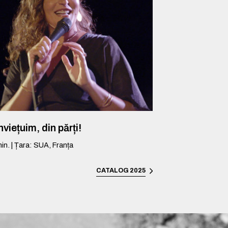
viețuim, din părți!
in.
|
Țara
:
SUA, Franța
CATALOG 2025