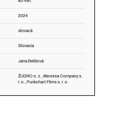
80
min.
2024
slovacă
Slovacia
Jana Belišová
ŽUDRO o. z., Meressa Company s.
r. o., Punkchart Films s. r. o.