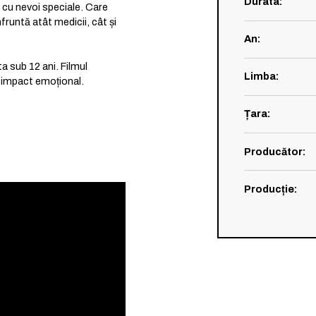
Durata
:
i cu nevoi speciale. Care
fruntă atât medicii, cât și
An
:
a sub 12 ani. Filmul
Limba
:
 impact emoțional.
Țara
:
Producător
:
Producție
: