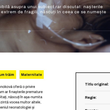
bilă asupra unui subiect rar discutat: nașterile
 extrem de fragili, născuți în ceea ce se numește
um trăim
Maternitate
Titlu original
:
oková oferă o privire
m ar fi nașterile premature
tați, născuți în așa-numita
Regie
:
ezintă vocea multor altele,
eniul neonatologiei și