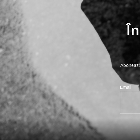
În
Abonează-
Email