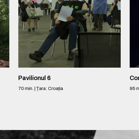
Pavilionul 6
Con
70
min.
|
Țara
:
Croația
95
m