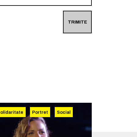
TRIMITE
olidaritate
Portret
Social