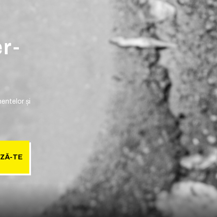
er-
entelor și
ZĂ-TE