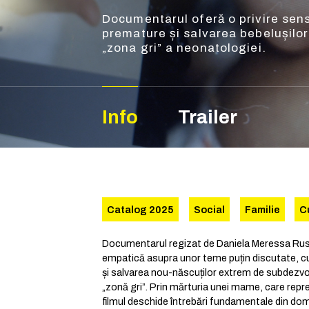
Documentarul oferă o privire sensi
premature și salvarea bebelușilor
„zona gri” a neonatologiei.
Info
Trailer
Catalog 2025
Social
Familie
C
Documentarul regizat de Daniela Meressa Rusn
empatică asupra unor teme puțin discutate, cu
și salvarea nou-născuților extrem de subdezvol
„zonă gri”. Prin mărturia unei mame, care repr
filmul deschide întrebări fundamentale din dom