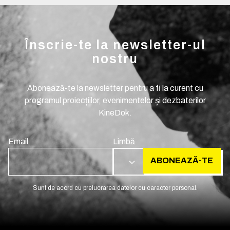
Înscrie-te la newsletter-ul
nostru
Abonează-te la newsletter pentru a fi la curent cu
programul proiecțiilor, evenimentelor și dezbaterilor
KineDok.
Email
Limbă
ABONEAZĂ-TE
RO
Sunt de acord cu prelucrarea datelor cu caracter personal.