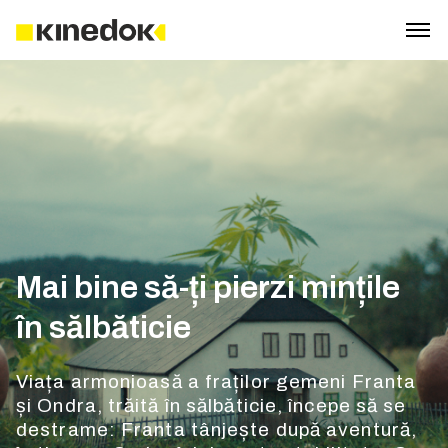
Mai bine să-ți pierzi mințile
în sălbăticie
Viața armonioasă a fraților gemeni Franta
și Ondra, trăită în sălbăticie, începe să se
destrame: Franta tânjește după aventură,