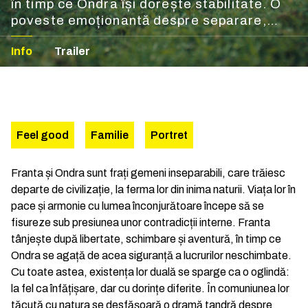
în timp ce Ondra își dorește stabilitate. O
poveste emoționantă despre separare,
împăcare și posibilă regăsire.
Info
Trailer
Feel good
Familie
Portret
Franta și Ondra sunt frați gemeni inseparabili, care trăiesc
departe de civilizație, la ferma lor din inima naturii. Viața lor în
pace și armonie cu lumea înconjurătoare începe să se
fisureze sub presiunea unor contradicții interne. Franta
tânjește după libertate, schimbare și aventură, în timp ce
Ondra se agață de acea siguranță a lucrurilor neschimbate.
Cu toate astea, existența lor duală se sparge ca o oglindă:
la fel ca înfățișare, dar cu dorințe diferite. În comuniunea lor
tăcută cu natura se desfășoară o dramă tandră despre