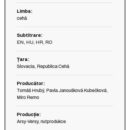
Limba
:
cehă
Subtitrare
:
EN, HU, HR, RO
Țara
:
Slovacia, Republica Cehă
Producător
:
Tomáš Hrubý, Pavla Janoušková Kubečková,
Miro Remo
Producție
:
Arsy-Versy, nutprodukce