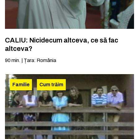
CALIU: Nicidecum altceva, ce să fac
altceva?
90
min.
|
Țara
:
România
Familie
Cum trăim