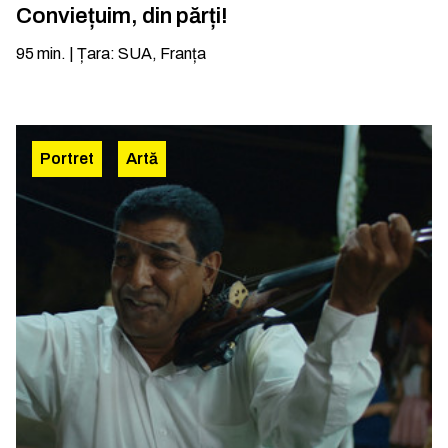
Conviețuim, din părți!
95
min.
|
Țara
:
SUA, Franța
Portret
Artă