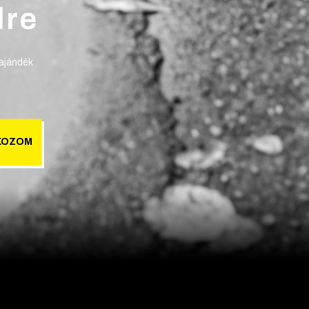
lre
 ajándék
KOZOM