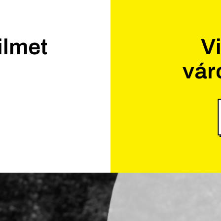
ilmet
Vi
vár