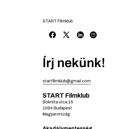
START Filmklub
Írj nekünk!
startfilmklub@gmail.com
START Filmklub
Bokréta utca
15
1094
Budapest
Magyarország
Akadálymentesség