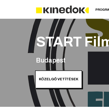
PROGR
START Fil
Budapest
KÖZELGŐ VETÍTÉSEK