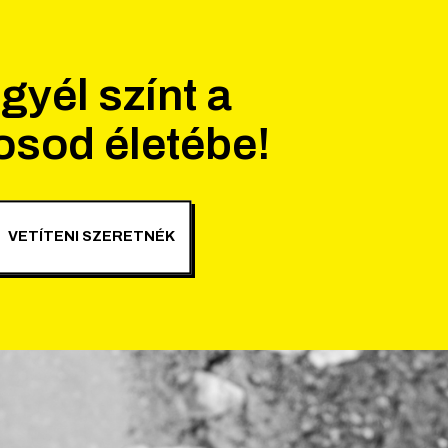
gyél színt a
osod életébe!
VETÍTENI SZERETNÉK