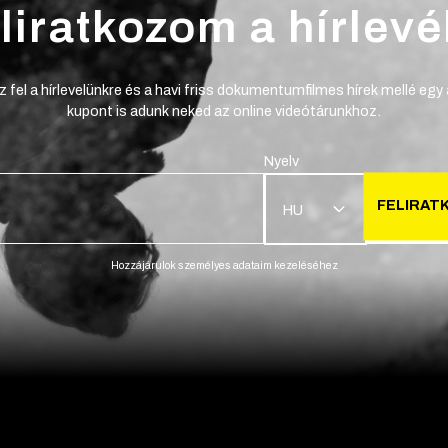
liratkozom a hírlevé
z fel a hírlevelünkre és a havi friss dokumentumfilmes hírek mellé egy
kupont is adunk neked az online videótárunkhoz.
Nyelv
FELIRAT
HU
Hozzájárulok személyes adataim kezeléséhez