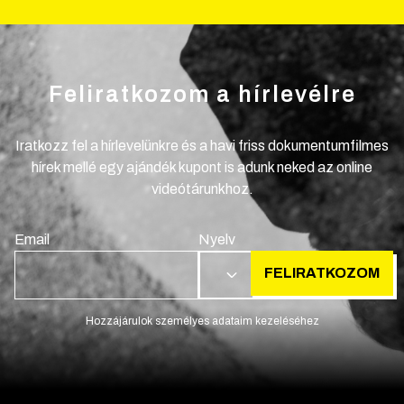
Feliratkozom a hírlevélre
Iratkozz fel a hírlevelünkre és a havi friss dokumentumfilmes
hírek mellé egy ajándék kupont is adunk neked az online
videótárunkhoz.
Email
Nyelv
FELIRATKOZOM
HU
Hozzájárulok személyes adataim kezeléséhez