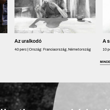
Az uralkodó
A 
40
perc
|
Ország
:
Franciaország, Németország
10
p
MINDE