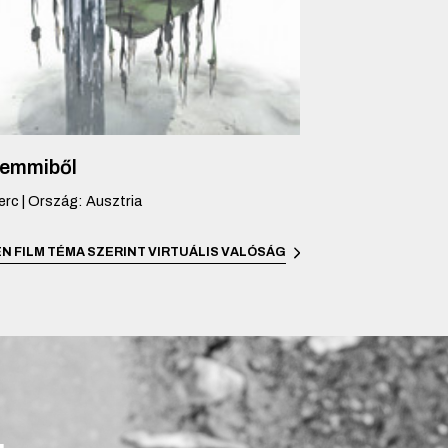
semmiből
erc
|
Ország
:
Ausztria
N FILM TÉMA SZERINT
VIRTUÁLIS VALÓSÁG