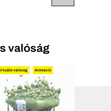
is valóság
irtuális valóság
Animáció