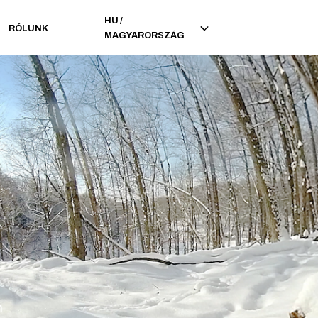
HU
/
RÓLUNK
MAGYARORSZÁG
n