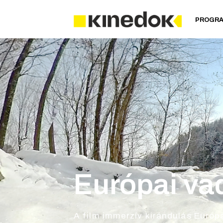
PROGR
Európai va
A film immerzív kirándulás Európ