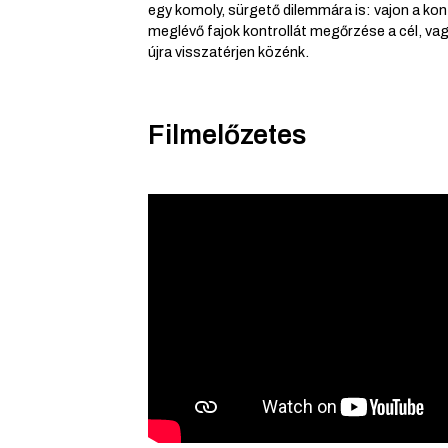
egy komoly, sürgető dilemmára is: vajon a ko
meglévő fajok kontrollát megőrzése a cél, va
újra visszatérjen közénk.
Filmelőzetes