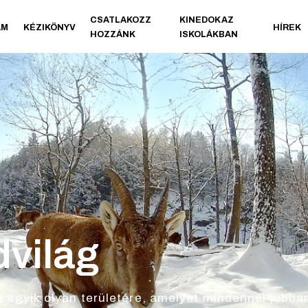
CSATLAKOZZ
KINEDOK AZ
AM
KÉZIKÖNYV
HÍREK
HOZZÁNK
ISKOLÁKBAN
dvilág
a egyik olyan területére, amelyet mindennél jobba