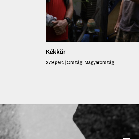
Kékkör
279
perc
|
Ország
:
Magyarország