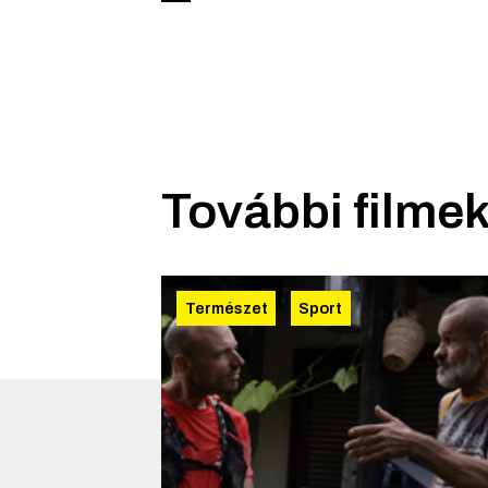
További filmek
Természet
Sport