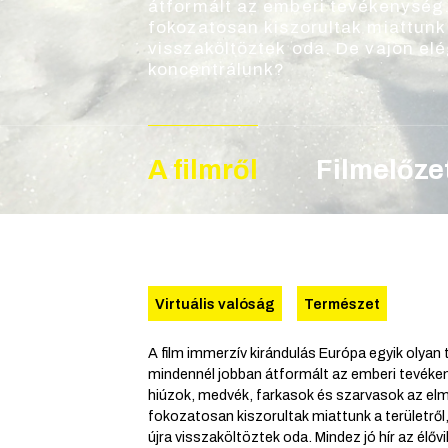
átformált az emberi tevékenység.
fokozatosan kiszorultak miattunk 
visszaköltöztek oda. De vajon el
koncentrálunk?
A filmről
Filmelőze
Virtuális valóság
Természet
A film immerzív kirándulás Európa egyik olyan 
mindennél jobban átformált az emberi tevéken
hiúzok, medvék, farkasok és szarvasok az el
fokozatosan kiszorultak miattunk a területről
újra visszaköltöztek oda. Mindez jó hír az élő