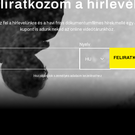
liratkozom a hírlevé
z fel a hírlevelünkre és a havi friss dokumentumfilmes hírek mellé egy
kupont is adunk neked az online videótárunkhoz.
Nyelv
FELIRAT
HU
Hozzájárulok személyes adataim kezeléséhez