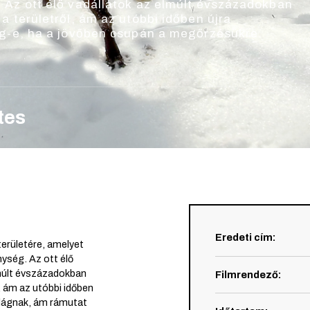
 Az ott élő vadállatok az elmúlt évszázadokban
a területről, ám az utóbbi időben újra
ég-e, ha a jövőben csupán a megőrzésükre
tes
Eredeti cím
:
területére, amelyet
ység. Az ott élő
múlt évszázadokban
Filmrendező
:
, ám az utóbbi időben
világnak, ám rámutat