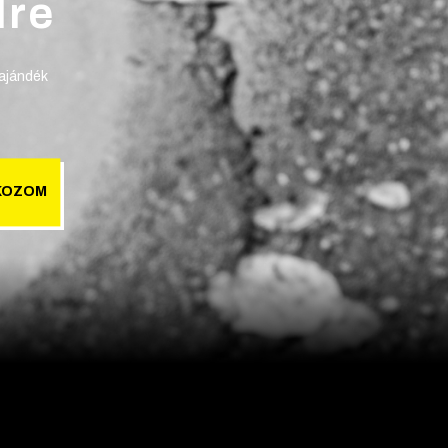
lre
 ajándék
KOZOM