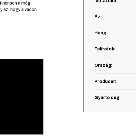
Időtartam
:
ntinensen a még
gy az, hogy a vadon
Év
:
Hang
:
Feliratok
:
Ország
:
Producer
:
Gyártó cég
: