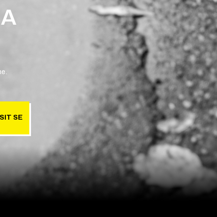
 A
ne.
SIT SE