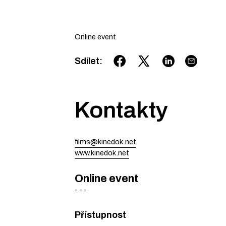
Online event
Sdílet
:
Kontakty
films@kinedok.net
www.kinedok.net
Online event
-
-
-
Přístupnost