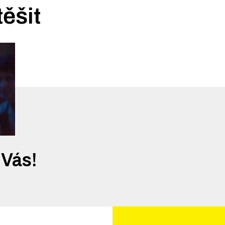
těšit
 Vás!