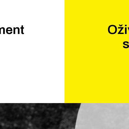
ment
Oži
.
s