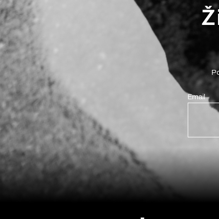
Ž
Po
Email