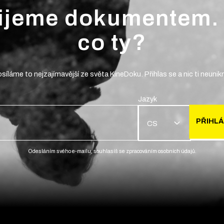
ijeme dokumentem.
co ty?
síláme to nejzajímavější ze světa KineDoku. Přihlas se a nic ti neunik
Jazyk
PŘIHLÁ
CS
Odesláním svého e-mailu, souhlasíš se zpracováním osobních údajů.