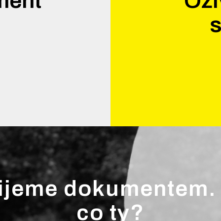
ment
Oži
.
s
ijeme dokumentem.
co ty?