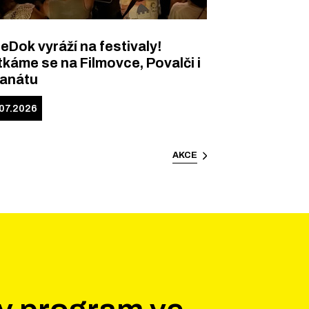
eDok vyráží na festivaly!
káme se na Filmovce, Povalči i
Banátu
.07.2026
AKCE