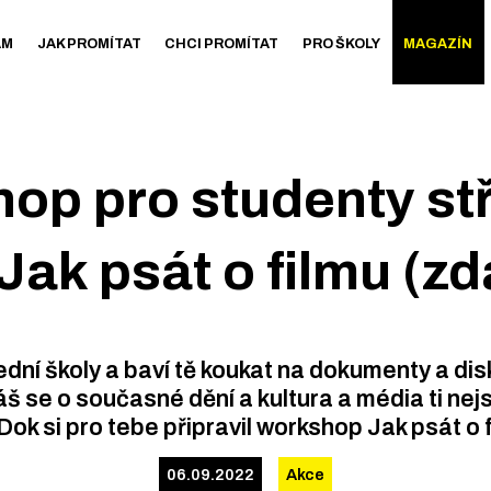
AM
JAK PROMÍTAT
CHCI PROMÍTAT
PRO ŠKOLY
MAGAZÍN
op pro studenty st
 Jak psát o filmu (z
ední školy a baví tě koukat na dokumenty a dis
áš se o současné dění a kultura a média ti nej
ok si pro tebe připravil workshop Jak psát o 
06.09.2022
Akce