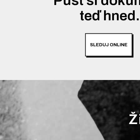
Pusť si doku
teď hned
SLEDUJ ONLINE
Ž