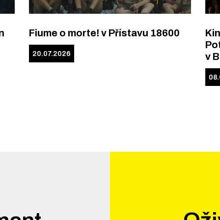
n
Fiume o morte! v Přístavu 18600
Kin
Pot
20.07.2026
v 
08