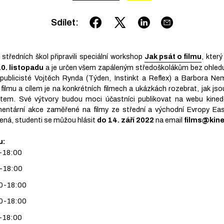
Sdílet
:
středních škol připravili speciální workshop
Jak psát o filmu
, kter
10. listopadu
a je určen všem zapáleným středoškolákům bez ohledu
 publicisté Vojtěch Rynda (Týden, Instinkt a Reflex) a Barbora N
 filmu a cílem je na konkrétních filmech a ukázkách rozebrat, jak j
ektem. Své výtvory budou moci účastníci publikovat na webu kine
mentární akce zaměřené na filmy ze střední a východní Evropy E
ená, studenti se můžou hlásit
do 14. září 2022
na email
films@kin
u:
0-18:00
0-18:00
00-18:00
00-18:00
0-18:00