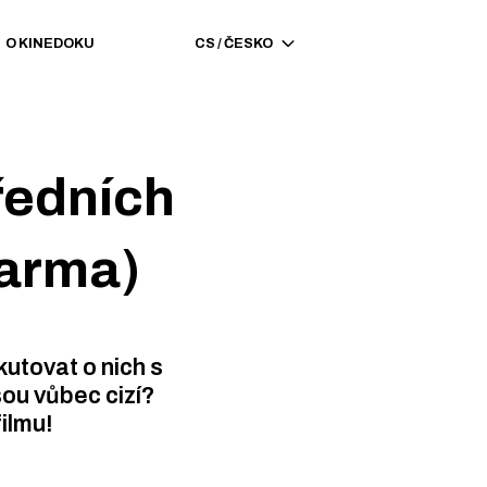
O KINEDOKU
CS
/
ČESKO
ředních
darma)
kutovat o nich s
sou vůbec cizí?
filmu!