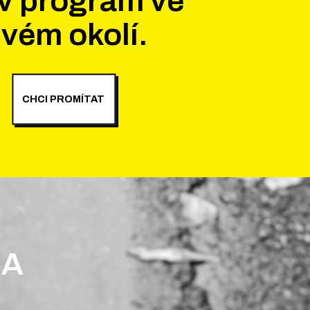
v program ve
vém okolí.
CHCI PROMÍTAT
 A