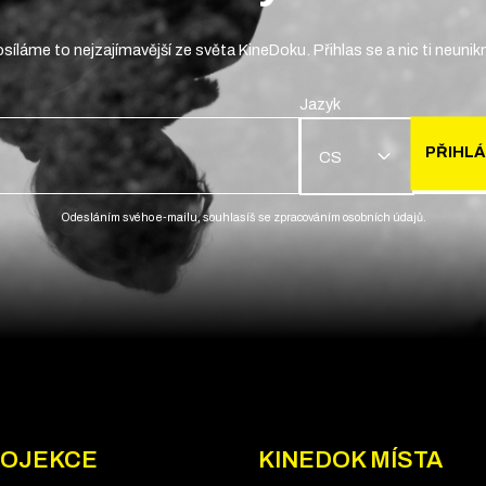
síláme to nejzajímavější ze světa KineDoku. Přihlas se a nic ti neunik
Jazyk
PŘIHLÁ
CS
Odesláním svého e-mailu, souhlasíš se zpracováním osobních údajů.
OJEKCE
KINEDOK MÍSTA