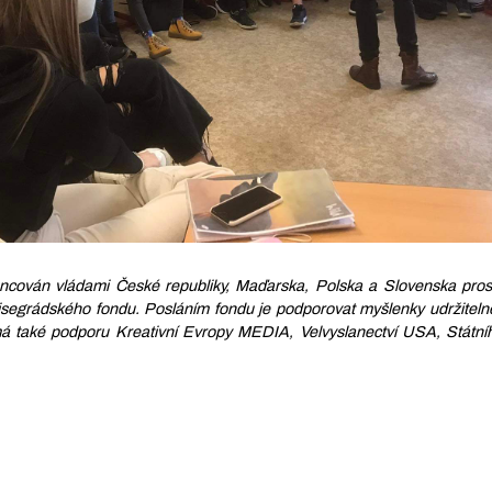
nancován vládami České republiky, Maďarska, Polska a Slovenska pros
isegrádského fondu. Posláním fondu je podporovat myšlenky udržitelné
má také podporu Kreativní Evropy MEDIA, Velvyslanectví USA, Státní