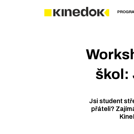
PROGR
Worksh
škol:
Jsi student stř
přáteli? Zajím
KineD