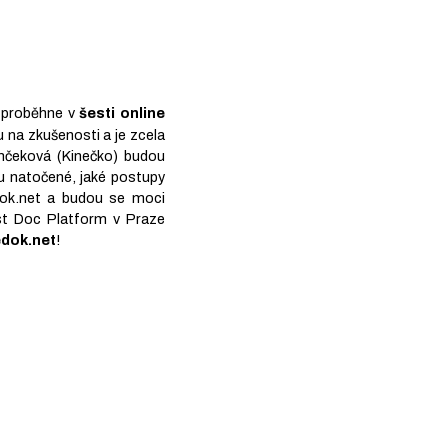
ý proběhne v
šesti online
 na zkušenosti a je zcela
emčeková (Kinečko) budou
sou natočené, jaké postupy
dok.net a budou se moci
ast Doc Platform v Praze
edok.net
!