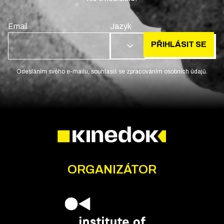
Email
Jazyk
PŘIHLÁSIT SE
CS
Odesláním svého e-mailu, souhlasíš se zpracováním osobních údajů.
ORGANIZÁTOR