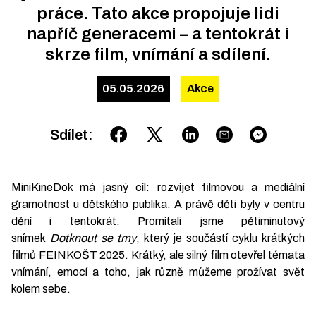
práce. Tato akce propojuje lidi
napříč generacemi – a tentokrát i
skrze film, vnímání a sdílení.
05.05.2026
Akce
Sdílet
:
MiniKineDok má jasný cíl: rozvíjet filmovou a mediální
gramotnost u dětského publika. A právě děti byly v centru
dění i tentokrát. Promítali jsme pětiminutový
snímek
Dotknout se tmy
, který je součástí cyklu krátkých
filmů FEINKOŠT 2025. Krátký, ale silný film otevřel témata
vnímání, emocí a toho, jak různě můžeme prožívat svět
kolem sebe.