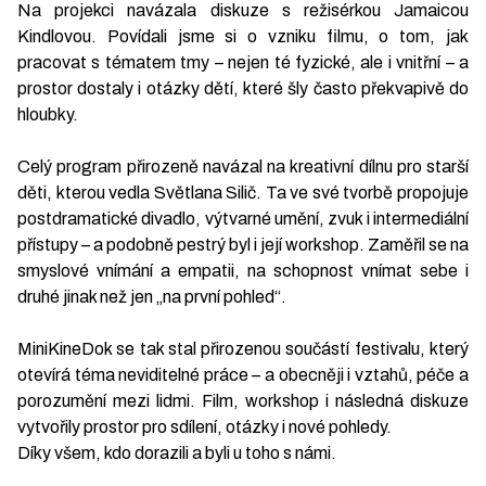
Na projekci navázala diskuze s režisérkou Jamaicou
Kindlovou. Povídali jsme si o vzniku filmu, o tom, jak
pracovat s tématem tmy – nejen té fyzické, ale i vnitřní – a
prostor dostaly i otázky dětí, které šly často překvapivě do
hloubky.
Celý program přirozeně navázal na kreativní dílnu pro starší
děti, kterou vedla Světlana Silič. Ta ve své tvorbě propojuje
postdramatické divadlo, výtvarné umění, zvuk i intermediální
přístupy – a podobně pestrý byl i její workshop. Zaměřil se na
smyslové vnímání a empatii, na schopnost vnímat sebe i
druhé jinak než jen „na první pohled“.
MiniKineDok se tak stal přirozenou součástí festivalu, který
otevírá téma neviditelné práce – a obecněji i vztahů, péče a
porozumění mezi lidmi. Film, workshop i následná diskuze
vytvořily prostor pro sdílení, otázky i nové pohledy.
Díky všem, kdo dorazili a byli u toho s námi.