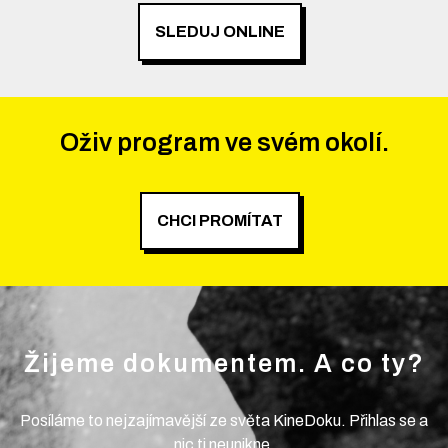
SLEDUJ ONLINE
Oživ program ve svém okolí.
CHCI PROMÍTAT
Žijeme dokumentem. A co ty?
Posíláme to nejzajímavější ze světa KineDoku. Přihlas se a
nic ti neunikne.