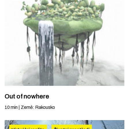
Out of nowhere
10
min
|
Země
:
Rakousko