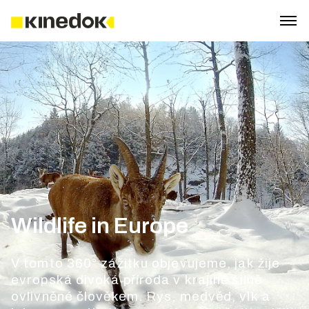
Wildlife in Europe
V tomto 360° zážitku objevujeme, jak žije
evropská divoká příroda v krajině silně
ovlivněné člověkem. Rys, medvěd, vlk a