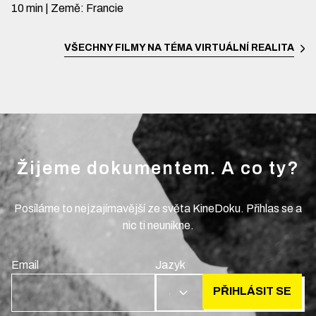
10
min
|
Země
:
Francie
VŠECHNY FILMY NA TÉMA
VIRTUÁLNÍ REALITA
Žijeme dokumentem. A co ty?
Posíláme to nejzajímavější ze světa KineDoku. Přihlas se a
nic ti neunikne.
Email
Jazyk
PŘIHLÁSIT SE
CS