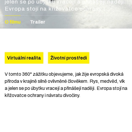
jelen se po úbytku vracejí a přinášejí naději.
Evropa stojí na křižovatce ochrany i
návratu divočiny.
O filmu
Trailer
Virtuální realita
Životní prostředí
V tomto 360° zážitku objevujeme, jak žije evropská divoká
příroda v krajině silně ovlivněné člověkem. Rys, medvěd, vlk
a jelen se po úbytku vracejí a přinášejí naději. Evropa stojí na
křižovatce ochrany i návratu divočiny.