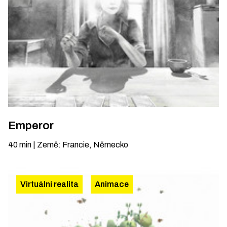
Emperor
40
min
|
Země
:
Francie, Německo
Virtuální realita
Animace